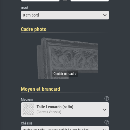
Bord
0 cm bord
Cadre photo
Moyen et brancard
Médium
Toile Leonardo (satin)
(Canvas Venezia)
Châssis