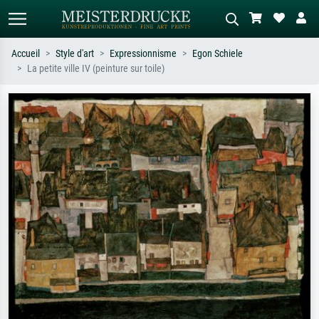
Accueil
Style d'art
Expressionnisme
Egon Schiele
La petite ville IV (peinture sur toile)
Recherche standard
Recherche d'images IA
Recherchez par artiste, titre ou style –
Décrivez la scène – ex. prairie verte,
ex. Monet, Nuit étoilée,
abstrait avec beaucoup de rouge,
impressionnisme, vague de Hokusai,
tableau sombre, nu debout près d'un
nu.
arbre.