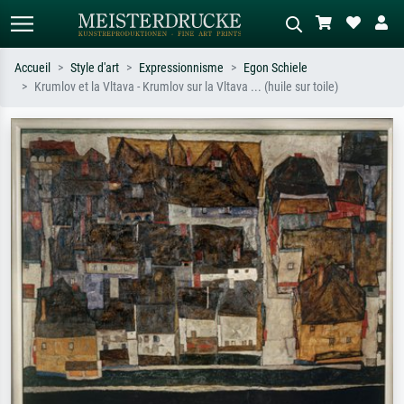
Accueil
Style d'art
Expressionnisme
Egon Schiele
Krumlov et la Vltava - Krumlov sur la Vltava ... (huile sur toile)
Recherche standard
Recherche d'images IA
Recherchez par artiste, titre ou style –
Décrivez la scène – ex. prairie verte,
ex. Monet, Nuit étoilée,
abstrait avec beaucoup de rouge,
impressionnisme, vague de Hokusai,
tableau sombre, nu debout près d'un
nu.
arbre.