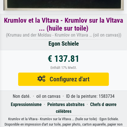
Krumlov et la Vltava - Krumlov sur la Vltava
... (huile sur toile)
(Krumau and der Moldau - Krumlov on Vltava … (oil on canvas))
Egon Schiele
€ 137.81
Enthält 17% MwSt.
Configurez d'art
Non daté. · oil on canvas · ID de la peinture: 1583734
Expressionnisme
·
Peintures abstraites
·
Chefs d œuvre
célèbres
Krumlov et la Vltava - Krumlov sur la Vltava ... (huile sur toile) · Egon Schiele.
Disponible en impression d'art sur toile, papier photo, carton aquarelle, papier non