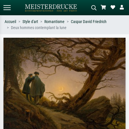
Accueil
Style d'art
Romantisme
Caspar David Friedrich
Deux hommes contemplant la lune
Recherche standard
Recherche d'images IA
Recherchez par artiste, titre ou style –
Décrivez la scène – ex. prairie verte,
ex. Monet, Nuit étoilée,
abstrait avec beaucoup de rouge,
impressionnisme, vague de Hokusai,
tableau sombre, nu debout près d'un
nu.
arbre.