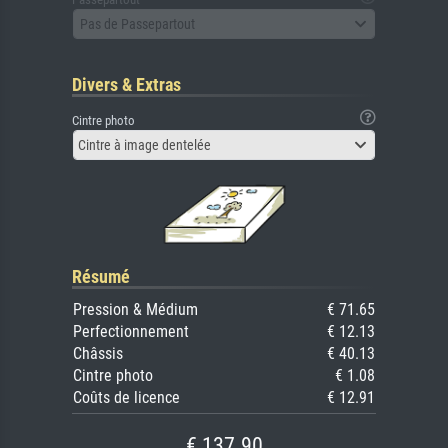
Pas de Passepartout
Divers & Extras
Cintre photo
Cintre à image dentelée
Résumé
Pression & Médium
€ 71.65
Perfectionnement
€ 12.13
Châssis
€ 40.13
Cintre photo
€ 1.08
Coûts de licence
€ 12.91
€ 137.90