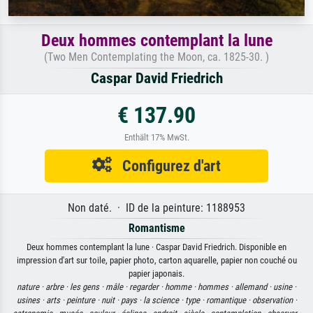
Deux hommes contemplant la lune
(Two Men Contemplating the Moon, ca. 1825-30. )
Caspar David Friedrich
€ 137.90
Enthält 17% MwSt.
Configurez d'art
Non daté. · ID de la peinture: 1188953
Romantisme
Deux hommes contemplant la lune · Caspar David Friedrich. Disponible en
impression d'art sur toile, papier photo, carton aquarelle, papier non couché ou
papier japonais.
nature ·
arbre ·
les gens ·
mâle ·
regarder ·
homme ·
hommes ·
allemand ·
usine ·
usines ·
arts ·
peinture ·
nuit ·
pays ·
la science ·
type ·
romantique ·
observation ·