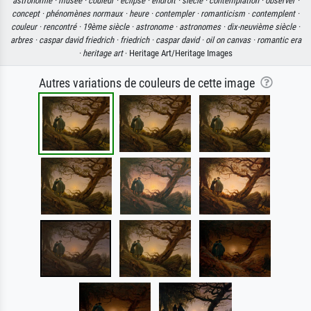
astronomie ·
musée ·
couleur ·
éclipse ·
endroit ·
siècle ·
contemplation ·
observer ·
concept ·
phénomènes normaux ·
heure ·
contempler ·
romanticism ·
contemplent ·
couleur ·
rencontré ·
19ème siècle ·
astronome ·
astronomes ·
dix-neuvième siècle ·
arbres ·
caspar david friedrich ·
friedrich ·
caspar david ·
oil on canvas ·
romantic era
·
heritage art
· Heritage Art/Heritage Images
Autres variations de couleurs de cette image