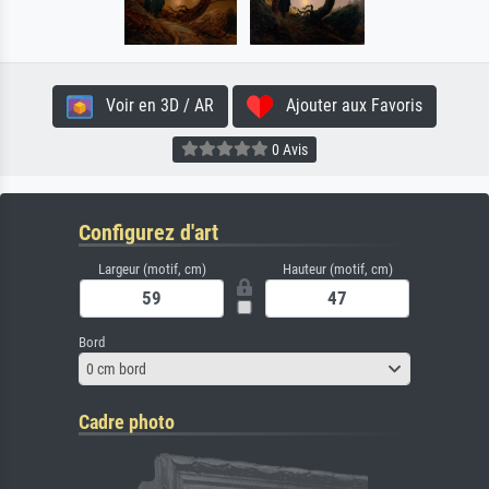
Voir en 3D / AR
Ajouter aux Favoris
0 Avis
Configurez d'art
Largeur (motif, cm)
Hauteur (motif, cm)
Bord
0 cm bord
Cadre photo