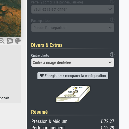
verre (y compris le panneau arrière)
Veuillez sélectionner
Passepartout
Pas de Passepartout
Divers & Extras
Cintre photo
Cintre à image dentelée
Enregistrer / comparer la configuration
ponais.
Résumé
Pression & Médium
€ 72.27
Perfectionnement
€ 12.29