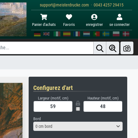
support@meisterdrucke.com · 0043 4257 29415
Panier d'achats
Favoris
enregistrer
se connecter
Configurez d'art
Largeur (motif, cm)
Hauteur (motif, cm)
Bord
0 cm bord