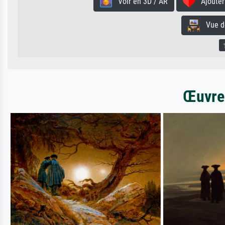
Voir en 3D / AR
Ajouter 
Vue de 
Œuvres