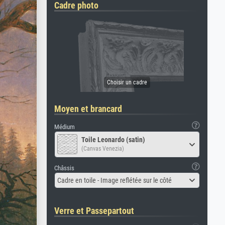
Cadre photo
Moyen et brancard
Médium
Toile Leonardo (satin)
(Canvas Venezia)
Châssis
Cadre en toile - Image reflétée sur le côté
Verre et Passepartout