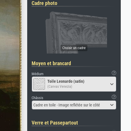
Cadre photo
Moyen et brancard
Médium
Toile Leonardo (satin)
(Canvas Venezia)
Châssis
Cadre en toile - Image reflétée sur le côté
Verre et Passepartout