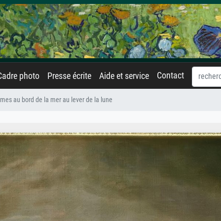
Contact
Cadre photo
Presse écrite
Aide et service
es au bord de la mer au lever de la lune