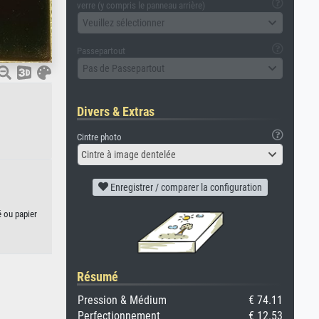
verre (y compris le panneau arrière)
Veuillez sélectionner
Passepartout
Pas de Passepartout
Divers & Extras
Cintre photo
Cintre à image dentelée
Enregistrer / comparer la configuration
é ou papier
Résumé
Pression & Médium
€ 74.11
Perfectionnement
€ 12.53