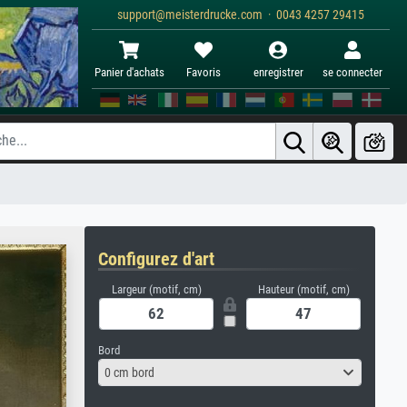
support@meisterdrucke.com · 0043 4257 29415
Panier d'achats
Favoris
enregistrer
se connecter
Configurez d'art
Largeur (motif, cm)
Hauteur (motif, cm)
Bord
0 cm bord