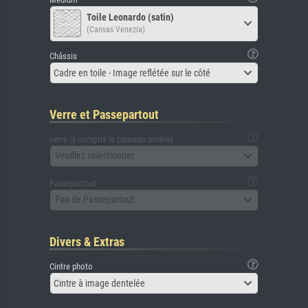
Toile Leonardo (satin)
(Canvas Venezia)
Châssis
Cadre en toile - Image reflétée sur le côté
Verre et Passepartout
verre (y compris le panneau arrière)
Veuillez sélectionner
Passepartout
Pas de Passepartout
Divers & Extras
Cintre photo
Cintre à image dentelée