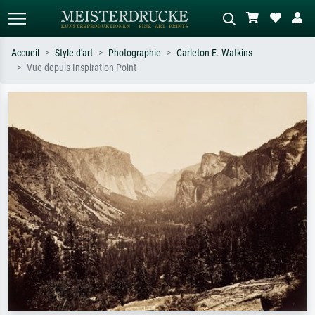
Accueil
Style d'art
Photographie
Carleton E. Watkins
Vue depuis Inspiration Point
Recherche standard
Recherche d'images IA
Recherchez par artiste, titre ou style –
Décrivez la scène – ex. prairie verte,
ex. Monet, Nuit étoilée,
abstrait avec beaucoup de rouge,
impressionnisme, vague de Hokusai,
tableau sombre, nu debout près d'un
nu.
arbre.