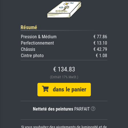
Résumé
Pression & Médium
€ 77.86
Perfectionnement
€ 13.10
Châssis
€ 42.79
Cintre photo
€ 1.08
€ 134.83
(Enthält 17% MwSt.)
dans le panier
Netteté des peintures
PARFAIT
Si vous souhaitez des ajustements de luminosité et de