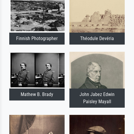
Finnish Photographer
Théodule Devéria
Mathew B. Brady
John Jabez Edwin
Paisley Mayall