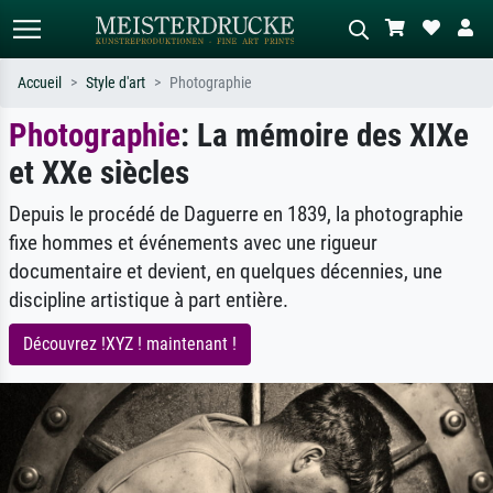
Accueil
Style d'art
Photographie
Photographie
: La mémoire des XIXe
Recherche standard
Recherche d'images IA
et XXe siècles
Recherchez par artiste, titre ou style –
Décrivez la scène – ex. prairie verte,
ex. Monet, Nuit étoilée,
abstrait avec beaucoup de rouge,
impressionnisme, vague de Hokusai,
tableau sombre, nu debout près d'un
Depuis le procédé de Daguerre en 1839, la photographie
nu.
arbre.
fixe hommes et événements avec une rigueur
documentaire et devient, en quelques décennies, une
discipline artistique à part entière.
Découvrez !XYZ ! maintenant !