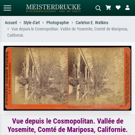
Accueil
Style d'art
Photographie
Carleton E. Watkins
Vue depuis le Cosmopolitan. Vallée de Yosemite, Comté de Mariposa,
Recherche standard
Recherche d'images IA
Californie.
Recherchez par artiste, titre ou style –
Décrivez la scène – ex. prairie verte,
ex. Monet, Nuit étoilée,
abstrait avec beaucoup de rouge,
impressionnisme, vague de Hokusai,
tableau sombre, nu debout près d'un
nu.
arbre.
Vue depuis le Cosmopolitan. Vallée de
Yosemite, Comté de Mariposa, Californie.