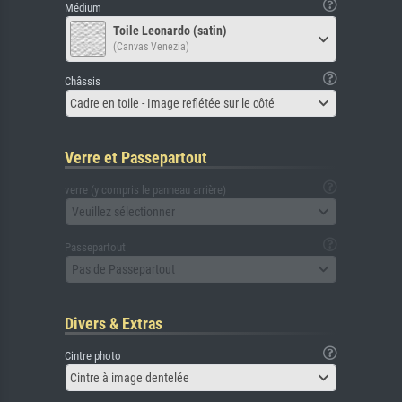
Médium
Toile Leonardo (satin)
(Canvas Venezia)
Châssis
Cadre en toile - Image reflétée sur le côté
Verre et Passepartout
verre (y compris le panneau arrière)
Veuillez sélectionner
Passepartout
Pas de Passepartout
Divers & Extras
Cintre photo
Cintre à image dentelée