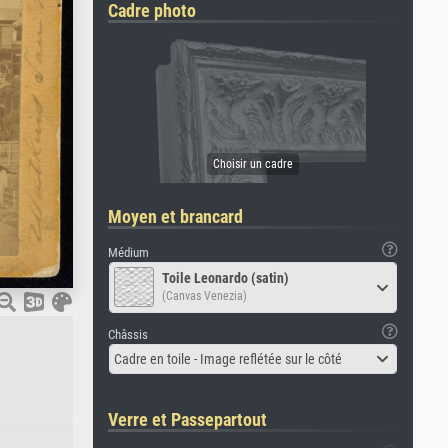
Cadre photo
Moyen et brancard
Médium
Toile Leonardo (satin)
(Canvas Venezia)
Châssis
Cadre en toile - Image reflétée sur le côté
Verre et Passepartout