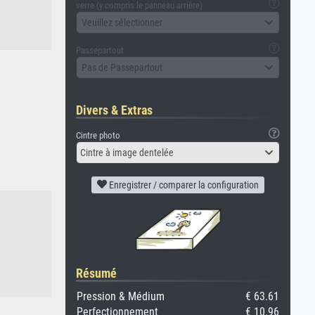
verre (y compris le panneau arrière)
Veuillez sélectionner
Passepartout
Pas de Passepartout
Divers & Extras
Cintre photo
Cintre à image dentelée
Enregistrer / comparer la configuration
Résumé
Pression & Médium
€ 63.61
Perfectionnement
€ 10.96