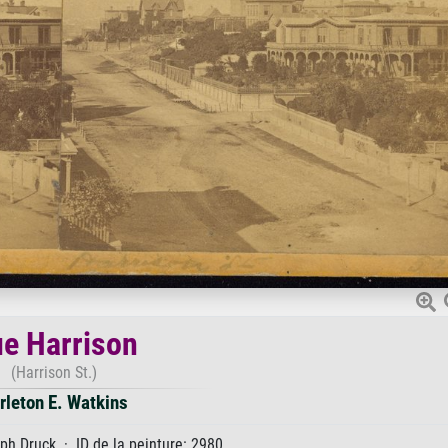
e Harrison
(Harrison St.)
rleton E. Watkins
h Druck · ID de la peinture: 2980