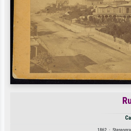
Ru
Ca
1862 · Stereograp