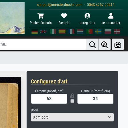
support@meisterdrucke.com · 0043 4257 29415
Panier d'achats
Favoris
enregistrer
se connecter
Configurez d'art
Largeur (motif, cm)
Hauteur (motif, cm)
Bord
0 cm bord