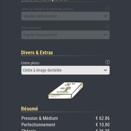
verre (y compris le panneau arrière)
Veuillez sélectionner
Passepartout
Pas de Passepartout
Divers & Extras
Cintre photo
Cintre à image dentelée
Résumé
Pression & Médium
€ 62.86
Perfectionnement
€ 10.80