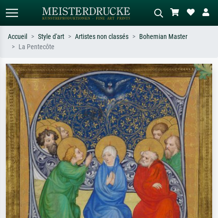
Accueil
Style d'art
Artistes non classés
Bohemian Master
La Pentecôte
Recherche standard
Recherche d'images IA
Recherchez par artiste, titre ou style –
Décrivez la scène – ex. prairie verte,
ex. Monet, Nuit étoilée,
abstrait avec beaucoup de rouge,
impressionnisme, vague de Hokusai,
tableau sombre, nu debout près d'un
nu.
arbre.