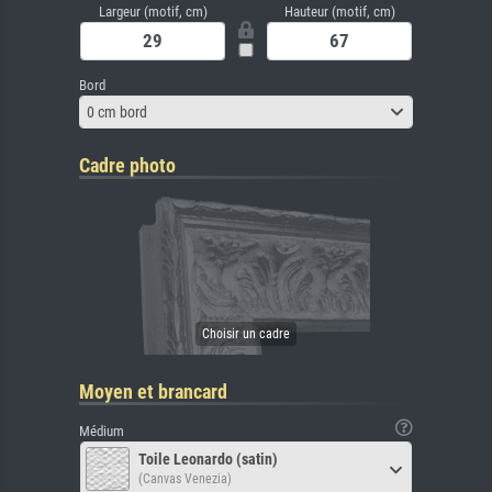
Largeur (motif, cm)
Hauteur (motif, cm)
Bord
0 cm bord
Cadre photo
Moyen et brancard
Médium
Toile Leonardo (satin)
(Canvas Venezia)