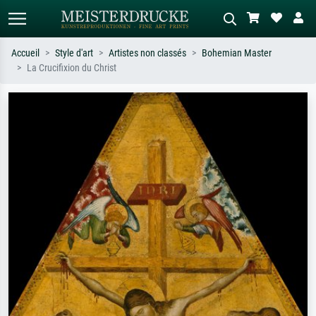
Accueil
Style d'art
Artistes non classés
Bohemian Master
La Crucifixion du Christ
Recherche standard
Recherche d'images IA
Recherchez par artiste, titre ou style –
Décrivez la scène – ex. prairie verte,
ex. Monet, Nuit étoilée,
abstrait avec beaucoup de rouge,
impressionnisme, vague de Hokusai,
tableau sombre, nu debout près d'un
nu.
arbre.