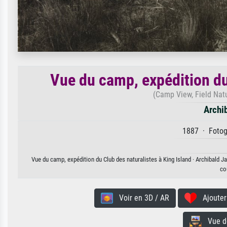
Vue du camp, expédition du
(Camp View, Field Natu
Archi
1887 · Fotogr
Vue du camp, expédition du Club des naturalistes à King Island · Archibald J
co
Voir en 3D / AR
Ajouter 
Vue de 