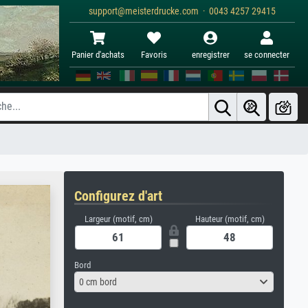
support@meisterdrucke.com · 0043 4257 29415
Panier d'achats
Favoris
enregistrer
se connecter
Configurez d'art
Largeur (motif, cm)
Hauteur (motif, cm)
Bord
0 cm bord