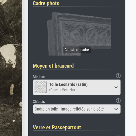
Cadre photo
Moyen et brancard
Médium
Toile Leonardo (satin)
(Canvas Venezia)
Châssis
Cadre en toile - Image reflétée sur le côté
Verre et Passepartout