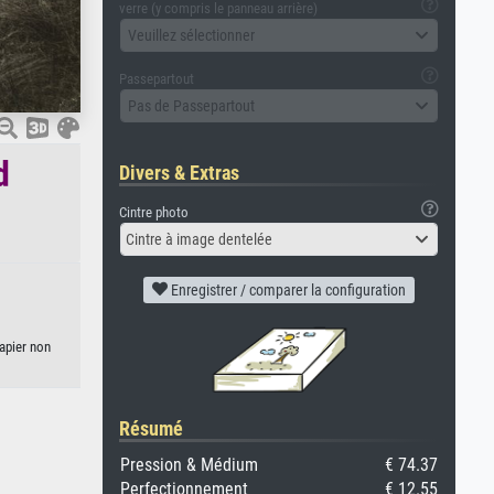
verre (y compris le panneau arrière)
Veuillez sélectionner
Passepartout
Pas de Passepartout
d
Divers & Extras
Cintre photo
Cintre à image dentelée
Enregistrer / comparer la configuration
papier non
Résumé
Pression & Médium
€ 74.37
Perfectionnement
€ 12.55