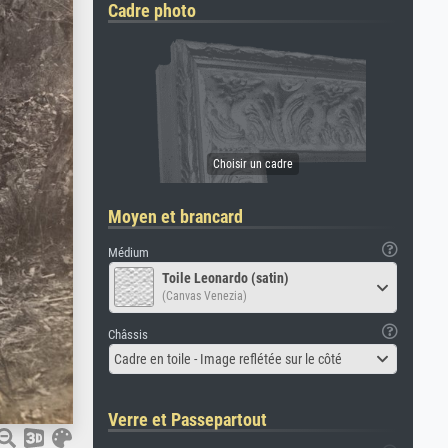
Cadre photo
Moyen et brancard
Médium
Toile Leonardo (satin)
(Canvas Venezia)
Châssis
Cadre en toile - Image reflétée sur le côté
Verre et Passepartout