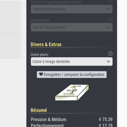
verre (y compris le panneau arrière)
Veuillez sélectionner
Passepartout
Pas de Passepartout
Divers & Extras
Cintre photo
Cintre à image dentelée
Enregistrer / comparer la configuration
Résumé
Pression & Médium
€ 75.39
Perfectionnement
€ 12.79