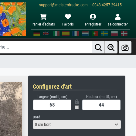
support@meisterdrucke.com · 0043 4257 29415
Panier d'achats
Favoris
enregistrer
se connecter
Configurez d'art
Largeur (motif, cm)
Hauteur (motif, cm)
Bord
0 cm bord