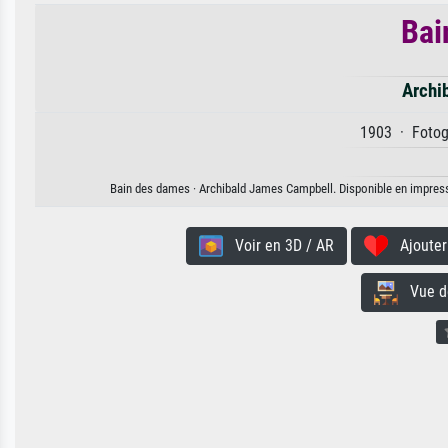
Bai
Archi
1903 · Fotogr
Bain des dames · Archibald James Campbell. Disponible en impressio
Voir en 3D / AR
Ajouter 
Vue de 