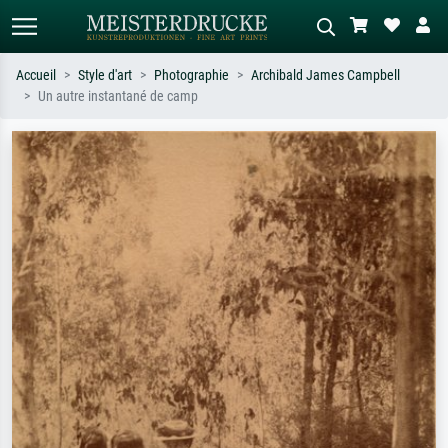
Accueil
Style d'art
Photographie
Archibald James Campbell
Un autre instantané de camp
Recherche standard
Recherche d'images IA
Recherchez par artiste, titre ou style –
Décrivez la scène – ex. prairie verte,
ex. Monet, Nuit étoilée,
abstrait avec beaucoup de rouge,
impressionnisme, vague de Hokusai,
tableau sombre, nu debout près d'un
nu.
arbre.