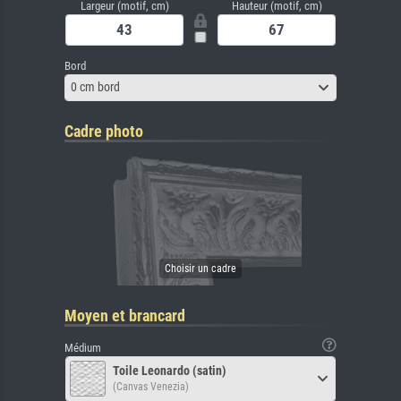
Largeur (motif, cm)
Hauteur (motif, cm)
Bord
0 cm bord
Cadre photo
Moyen et brancard
Médium
Toile Leonardo (satin)
(Canvas Venezia)