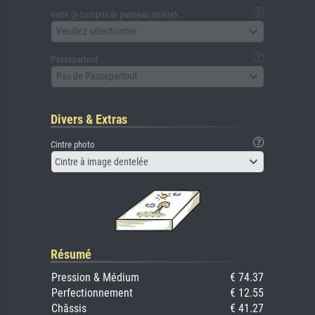
verre (y compris le panneau arrière)
Veuillez sélectionner
Passepartout
Pas de Passepartout
Divers & Extras
Cintre photo
Cintre à image dentelée
Résumé
Pression & Médium
€ 74.37
Perfectionnement
€ 12.55
Châssis
€ 41.27