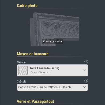
Cadre photo
Moyen et brancard
Médium
Toile Leonardo (satin)
(Canvas Venezia)
Châssis
Cadre en toile - Image reflétée sur le côté
Verre et Passepartout