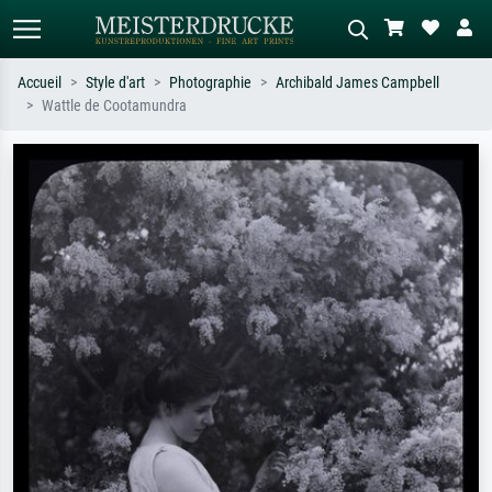
Accueil
Style d'art
Photographie
Archibald James Campbell
Wattle de Cootamundra
Recherche standard
Recherche d'images IA
Recherchez par artiste, titre ou style –
Décrivez la scène – ex. prairie verte,
ex. Monet, Nuit étoilée,
abstrait avec beaucoup de rouge,
impressionnisme, vague de Hokusai,
tableau sombre, nu debout près d'un
nu.
arbre.