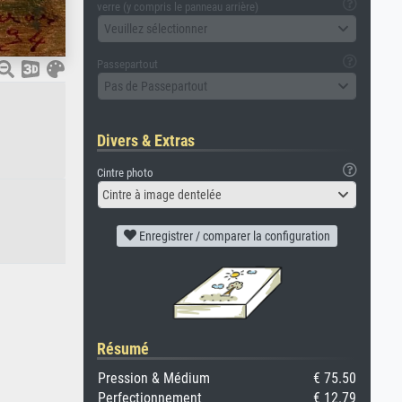
verre (y compris le panneau arrière)
Veuillez sélectionner
Passepartout
Pas de Passepartout
Divers & Extras
Cintre photo
Cintre à image dentelée
Enregistrer / comparer la configuration
Résumé
Pression & Médium
€ 75.50
Perfectionnement
€ 12.79