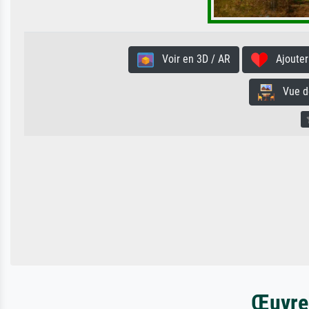
Voir en 3D / AR
Ajouter 
Vue de 
Œuvres