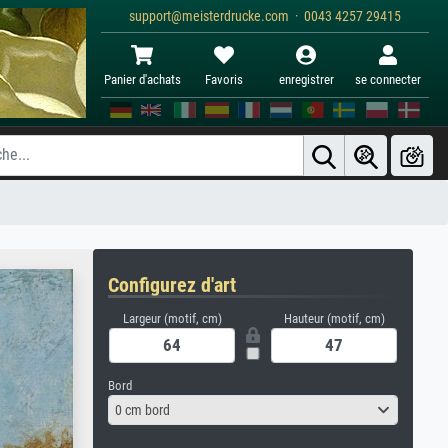
support@meisterdrucke.com · 0043 4257 29415
Panier d'achats
Favoris
enregistrer
se connecter
Configurez d'art
Largeur (motif, cm)
Hauteur (motif, cm)
Bord
0 cm bord