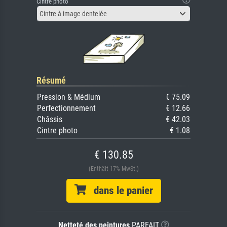
Cintre photo
Cintre à image dentelée
Résumé
Pression & Médium
€ 75.09
Perfectionnement
€ 12.66
Châssis
€ 42.03
Cintre photo
€ 1.08
€ 130.85
(Enthält 17% MwSt.)
dans le panier
Netteté des peintures
PARFAIT