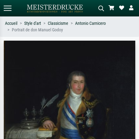
Accueil
Style d'art
Classicisme
Antonio Carnicero
Portrait de don Manuel Godoy
Recherche standard
Recherche d'images IA
Recherchez par artiste, titre ou style –
Décrivez la scène – ex. prairie verte,
ex. Monet, Nuit étoilée,
abstrait avec beaucoup de rouge,
impressionnisme, vague de Hokusai,
tableau sombre, nu debout près d'un
nu.
arbre.