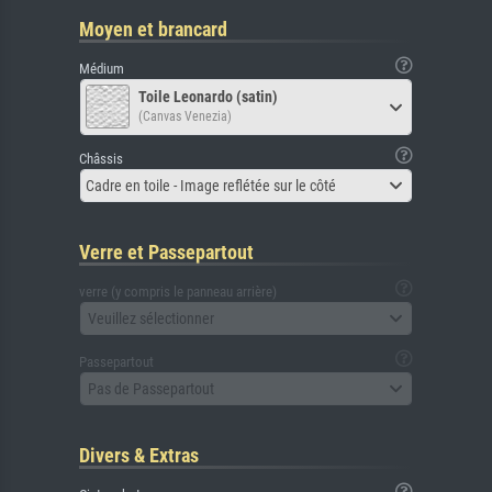
Moyen et brancard
Médium
Toile Leonardo (satin)
(Canvas Venezia)
Châssis
Cadre en toile - Image reflétée sur le côté
Verre et Passepartout
verre (y compris le panneau arrière)
Veuillez sélectionner
Passepartout
Pas de Passepartout
Divers & Extras