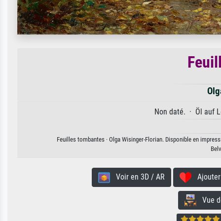
Feuil
Olg
Non daté. · Öl auf L
Feuilles tombantes · Olga Wisinger-Florian. Disponible en impressi
Bel
Voir en 3D / AR
Ajouter 
Vue de 