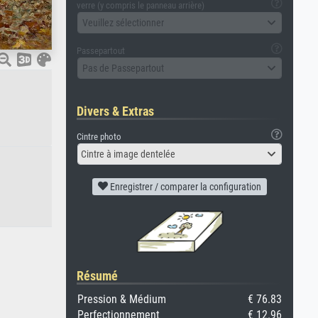
verre (y compris le panneau arrière)
Veuillez sélectionner
Passepartout
Pas de Passepartout
Divers & Extras
Cintre photo
Cintre à image dentelée
Enregistrer / comparer la configuration
Résumé
Pression & Médium
€ 76.83
Perfectionnement
€ 12.96