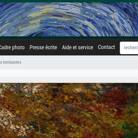
Contact
Cadre photo
Presse écrite
Aide et service
es tombantes