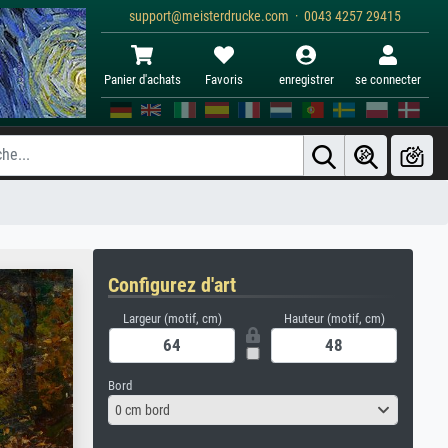
support@meisterdrucke.com · 0043 4257 29415
Panier d'achats
Favoris
enregistrer
se connecter
Configurez d'art
Largeur (motif, cm)
Hauteur (motif, cm)
Bord
0 cm bord