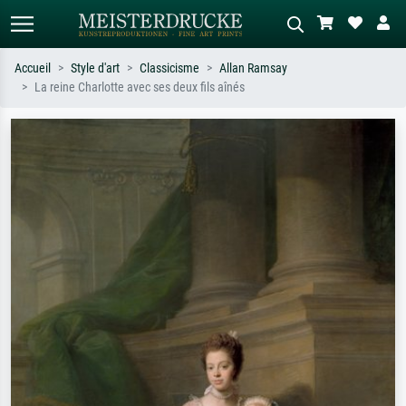
Accueil
Style d'art
Classicisme
Allan Ramsay
La reine Charlotte avec ses deux fils aînés
Recherche standard
Recherche d'images IA
Recherchez par artiste, titre ou style –
Décrivez la scène – ex. prairie verte,
ex. Monet, Nuit étoilée,
abstrait avec beaucoup de rouge,
impressionnisme, vague de Hokusai,
tableau sombre, nu debout près d'un
nu.
arbre.