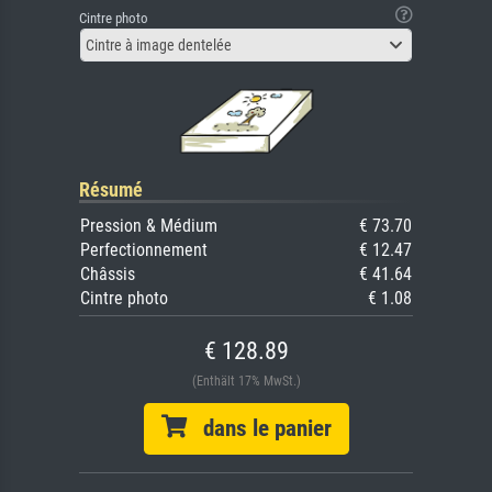
Cintre photo
Cintre à image dentelée
Résumé
Pression & Médium
€ 73.70
Perfectionnement
€ 12.47
Châssis
€ 41.64
Cintre photo
€ 1.08
€ 128.89
(Enthält 17% MwSt.)
dans le panier