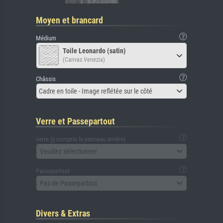
Moyen et brancard
Médium
Toile Leonardo (satin)
(Canvas Venezia)
Châssis
Cadre en toile - Image reflétée sur le côté
Verre et Passepartout
verre (y compris le panneau arrière)
Veuillez sélectionner
Passepartout
Pas de Passepartout
Divers & Extras