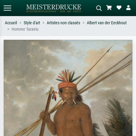
Accueil
Style d'art
Artistes non classés
Albert van der Eeckhout
Homme Tarairiu
Recherche standard
Recherche d'images IA
Recherchez par artiste, titre ou style –
Décrivez la scène – ex. prairie verte,
ex. Monet, Nuit étoilée,
abstrait avec beaucoup de rouge,
impressionnisme, vague de Hokusai,
tableau sombre, nu debout près d'un
nu.
arbre.