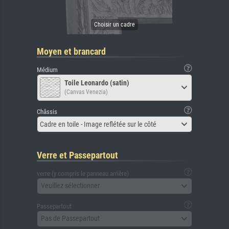
Moyen et brancard
Médium
Toile Leonardo (satin)
(Canvas Venezia)
Châssis
Cadre en toile - Image reflétée sur le côté
Verre et Passepartout
verre (y compris le panneau arrière)
Veuillez sélectionner
Passepartout
Pas de Passepartout