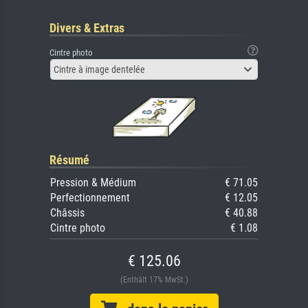
Divers & Extras
Cintre photo
Cintre à image dentelée
Résumé
Pression & Médium
€ 71.05
Perfectionnement
€ 12.05
Châssis
€ 40.88
Cintre photo
€ 1.08
€ 125.06
(Enthält 17% MwSt.)