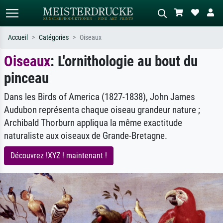
Accueil
Catégories
Oiseaux
Oiseaux
: L'ornithologie au bout du
Recherche standard
Recherche d'images IA
pinceau
Recherchez par artiste, titre ou style –
Décrivez la scène – ex. prairie verte,
ex. Monet, Nuit étoilée,
abstrait avec beaucoup de rouge,
impressionnisme, vague de Hokusai,
tableau sombre, nu debout près d'un
Dans les Birds of America (1827-1838), John James
nu.
arbre.
Audubon représenta chaque oiseau grandeur nature ;
Archibald Thorburn appliqua la même exactitude
naturaliste aux oiseaux de Grande-Bretagne.
Découvrez !XYZ ! maintenant !