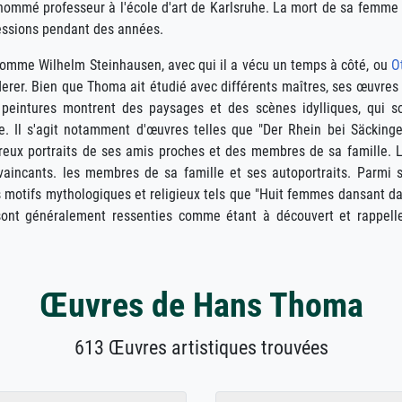
ommé professeur à l'école d'art de Karlsruhe. La mort de sa femme
essions pendant des années.
comme Wilhelm Steinhausen, avec qui il a vécu un temps à côté, ou
O
erer. Bien que Thoma ait étudié avec différents maîtres, ses œuvres
eintures montrent des paysages et des scènes idylliques, qui s
e. Il s'agit notamment d'œuvres telles que "Der Rhein bei Säckinge
eux portraits de ses amis proches et des membres de sa famille. 
aincants. les membres de sa famille et ses autoportraits. Parmi 
es motifs mythologiques et religieux tels que "Huit femmes dansant d
 sont généralement ressenties comme étant à découvert et rappell
Œuvres de Hans Thoma
613 Œuvres artistiques trouvées