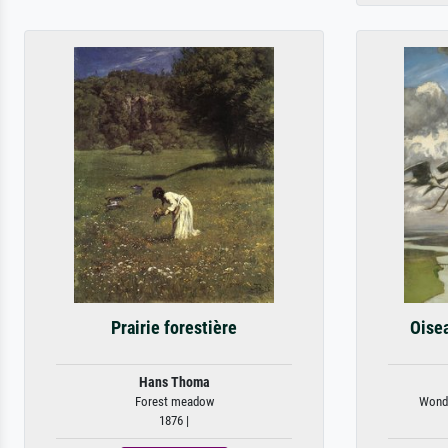
Prairie forestière
Oise
Hans Thoma
Forest meadow
Wondr
1876 |