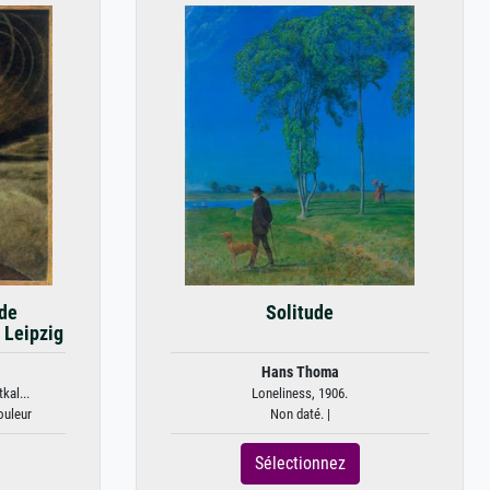
 de
Solitude
 Leipzig
Hans Thoma
kal...
Loneliness, 1906.
ouleur
Non daté. |
Sélectionnez