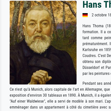
Hans T
2 octobre 1
Hans Thoma (183
formation. Il a 
tard comme peint
prématurément. Il
Karlsruhe en 1859
Coudres. C'est De
obtenu son diplô
Düsseldorf et Par
par les peintures
Pendant ses anné
Ce n'est qu'à Munich, alors capitale de l'art en Allemagne, qu
exposition d'environ 30 tableaux en 1890. À Munich, il a égal
"Auf einer Waldwiese", elle a servi de modèle à son mari. L'
emménager dans un appartement à côté du cimetière avec sa fa