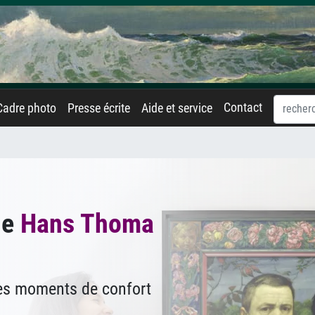
Contact
Cadre photo
Presse écrite
Aide et service
de
Hans Thoma
des moments de confort