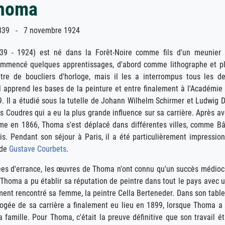
homa
839 - 7 novembre 1924
9 - 1924) est né dans la Forêt-Noire comme fils d'un meunier
commencé quelques apprentissages, d'abord comme lithographe et p
re de boucliers d'horloge, mais il les a interrompus tous les d
 apprend les bases de la peinture et entre finalement à l'Académie
. Il a étudié sous la tutelle de Johann Wilhelm Schirmer et Ludwig 
s Coudres qui a eu la plus grande influence sur sa carrière. Après av
me en 1866, Thoma s'est déplacé dans différentes villes, comme Bâ
is. Pendant son séjour à Paris, il a été particulièrement impressio
 de
Gustave Courbets
.
es d'errance, les œuvres de Thoma n'ont connu qu'un succès médioc
e Thoma a pu établir sa réputation de peintre dans tout le pays avec 
ement rencontré sa femme, la peintre Cella Berteneder. Dans son tabl
apogée de sa carrière a finalement eu lieu en 1899, lorsque Thoma a
mille. Pour Thoma, c'était la preuve définitive que son travail ét