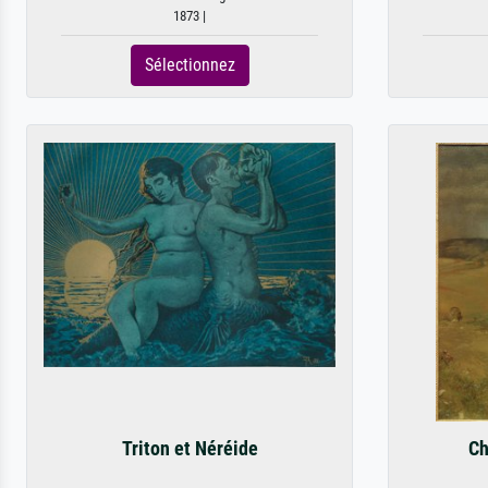
1873 |
Sélectionnez
Triton et Néréide
Ch