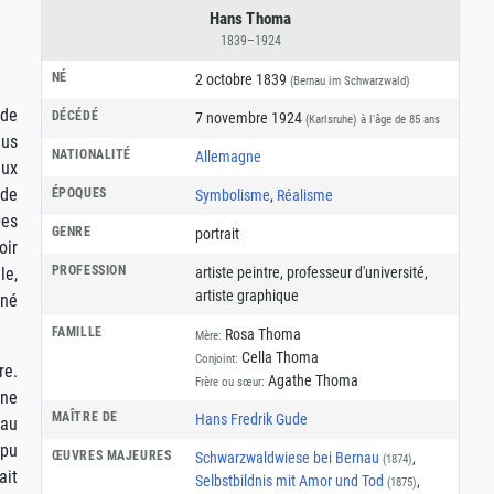
Hans Thoma
1839–1924
NÉ
2 octobre 1839
(Bernau im Schwarzwald)
 de
DÉCÉDÉ
7 novembre 1924
(Karlsruhe)
à l'âge de 85 ans
lus
NATIONALITÉ
Allemagne
eux
 de
ÉPOQUES
Symbolisme
,
Réalisme
Des
GENRE
portrait
oir
PROFESSION
artiste peintre
,
professeur d'université
,
le,
artiste graphique
nné
FAMILLE
Rosa Thoma
Mère:
Cella Thoma
Conjoint:
re.
Agathe Thoma
Frère ou sœur:
une
MAÎTRE DE
Hans Fredrik Gude
eau
 pu
ŒUVRES MAJEURES
Schwarzwaldwiese bei Bernau
,
(1874)
ait
Selbstbildnis mit Amor und Tod
,
(1875)