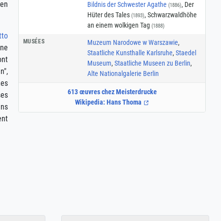
 en
Bildnis der Schwester Agathe
, Der
(1886)
Hüter des Tales
, Schwarzwaldhöhe
(1893)
an einem wolkigen Tag
(1888)
tto
MUSÉES
Muzeum Narodowe w Warszawie
,
 ne
Staatliche Kunsthalle Karlsruhe
,
Staedel
ont
Museum
,
Staatliche Museen zu Berlin
,
n",
Alte Nationalgalerie Berlin
Les
613 œuvres chez Meisterdrucke
ses
Wikipedia: Hans Thoma
ans
ent