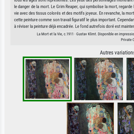
tous les âges sont représentés. Les yeux des personnages montrant la v
le danger de la mort. Le Grim Reaper, qui symbolise la mort, regarde la
vie avec des tissus colorés et des motifs joyeux. En revanche, la m
cette peinture comme son travail figuratif le plus important. Cependa
à réviser la peinture déjà encadrée. Le fond autrefois doré est mainten
La Mort et la Vie, c.1911 · Gustav Klimt. Disponible en impressio
Private 
Autres variatio