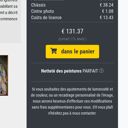
ls ignorent
Châssis
€ 38.24
abillant sa
Cintre photo
€ 1.08
mt a décrit
Coûts de licence
€ 13.43
et commence
€ 131.37
(Enthält 17% MwSt.)
dans le panier
Netteté des peintures
PARFAIT
Si vous souhaitez des ajustements de luminosité et
de couleur, ou un recadrage personnalisé de l'image,
nous serons heureux d'effectuer ces modifications
sans frais supplémentaires pour vous. S'il vous plaît
n'hésitez pas à nous contacter.