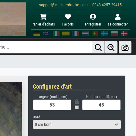
support@meisterdrucke.com · 0043 4257 29415
Panier d'achats
Favoris
enregistrer
se connecter
Configurez d'art
Largeur (motif, cm)
Hauteur (motif, cm)
Bord
0 cm bord