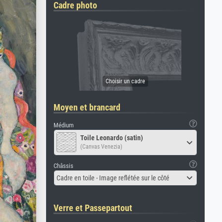
Cadre photo
Moyen et brancard
Médium
Toile Leonardo (satin)
(Canvas Venezia)
Châssis
Cadre en toile - Image reflétée sur le côté
Verre et Passepartout