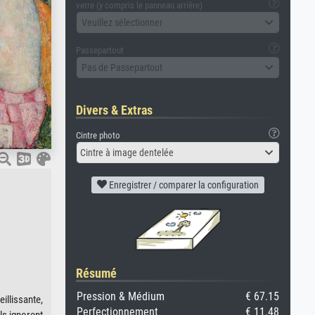
verre (y compris le panneau arrière)
Veuillez sélectionner
Passepartout
Pas de Passepartout
Divers & Extras
Cintre photo
Cintre à image dentelée
Enregistrer / comparer la configuration
Résumé
Pression & Médium
€ 67.15
illissante,
Perfectionnement
€ 11.48