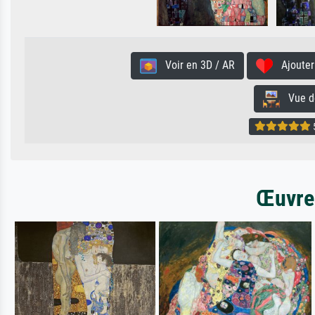
Voir en 3D / AR
Ajouter 
Vue de 
5
Œuvres