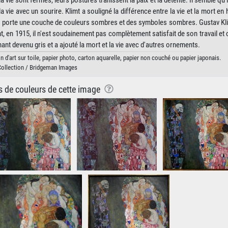
ie sont fermés, leurs postures trahissent la paix et la détente. Il semble qu'i
 vie avec un sourire. Klimt a souligné la différence entre la vie et la mort en h
ort porte une couche de couleurs sombres et des symboles sombres. Gustav Kli
nt, en 1915, il n'est soudainement pas complètement satisfait de son travail 
ant devenu gris et a ajouté la mort et la vie avec d'autres ornements.
n d'art sur toile, papier photo, carton aquarelle, papier non couché ou papier japonais.
Collection / Bridgeman Images
ns de couleurs de cette image