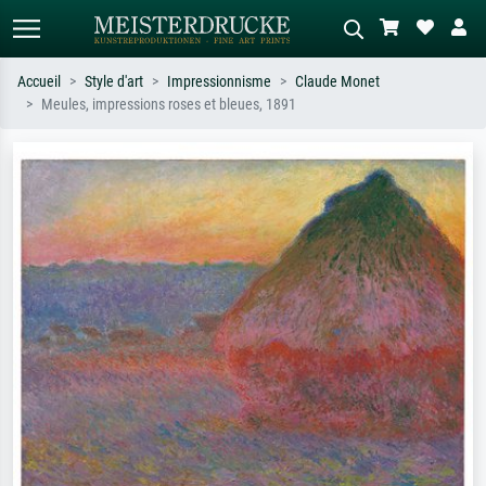
Accueil
Style d'art
Impressionnisme
Claude Monet
Meules, impressions roses et bleues, 1891
Recherche standard
Recherche d'images IA
Recherchez par artiste, titre ou style –
Décrivez la scène – ex. prairie verte,
ex. Monet, Nuit étoilée,
abstrait avec beaucoup de rouge,
impressionnisme, vague de Hokusai,
tableau sombre, nu debout près d'un
nu.
arbre.