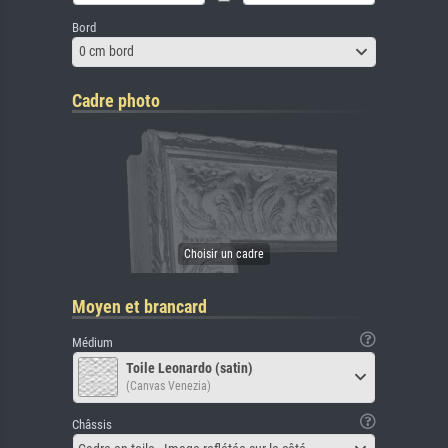
Bord
0 cm bord
Cadre photo
Moyen et brancard
Médium
Toile Leonardo (satin)
(Canvas Venezia)
Châssis