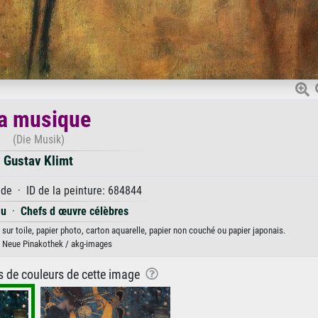
a musique
(Die Musik)
Gustav Klimt
e · ID de la peinture: 684844
au
·
Chefs d œuvre célèbres
sur toile, papier photo, carton aquarelle, papier non couché ou papier japonais.
 Neue Pinakothek / akg-images
ns de couleurs de cette image