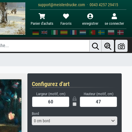
support@meisterdrucke.com · 0043 4257 29415
Panier d'achats
Favoris
enregistrer
se connecter
Configurez d'art
Largeur (motif, cm)
Hauteur (motif, cm)
Bord
0 cm bord