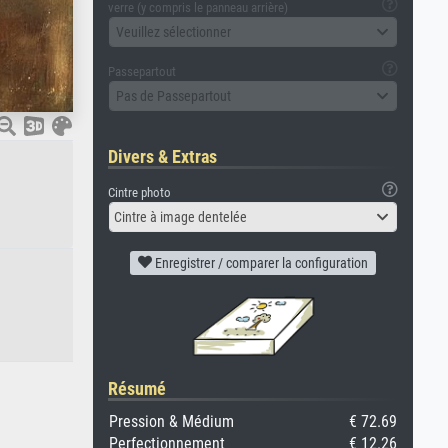
verre (y compris le panneau arrière)
Veuillez sélectionner
Passepartout
Pas de Passepartout
Divers & Extras
Cintre photo
Cintre à image dentelée
Enregistrer / comparer la configuration
Résumé
Pression & Médium
€ 72.69
Perfectionnement
€ 12.26