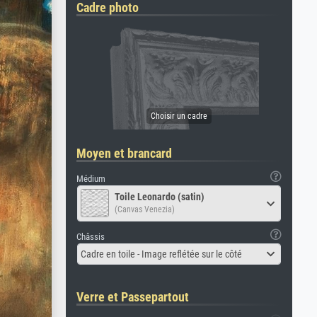
Cadre photo
Moyen et brancard
Médium
Toile Leonardo (satin)
(Canvas Venezia)
Châssis
Cadre en toile - Image reflétée sur le côté
Verre et Passepartout