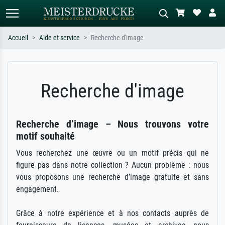
Accueil
Aide et service
Recherche d'image
Recherche standard
Recherche d'images IA
Recherchez par artiste, titre ou style –
Décrivez la scène – ex. prairie verte,
Recherche d'image
ex. Monet, Nuit étoilée,
abstrait avec beaucoup de rouge,
impressionnisme, vague de Hokusai,
tableau sombre, nu debout près d'un
nu.
arbre.
Recherche d’image – Nous trouvons votre
motif souhaité
Vous recherchez une œuvre ou un motif précis qui ne
figure pas dans notre collection ? Aucun problème : nous
vous proposons une recherche d’image gratuite et sans
engagement.
Grâce à notre expérience et à nos contacts auprès de