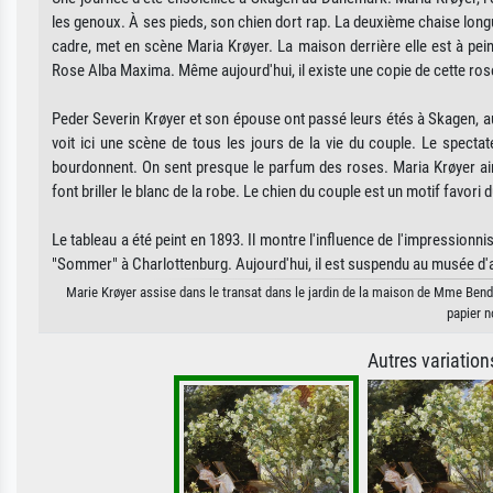
les genoux. À ses pieds, son chien dort rap. La deuxième chaise longue
cadre, met en scène Maria Krøyer. La maison derrière elle est à peine
Rose Alba Maxima. Même aujourd'hui, il existe une copie de cette ros
Peder Severin Krøyer et son épouse ont passé leurs étés à Skagen, a
voit ici une scène de tous les jours de la vie du couple. Le spectateu
bourdonnent. On sent presque le parfum des roses. Maria Krøyer aime
font briller le blanc de la robe. Le chien du couple est un motif favori
Le tableau a été peint en 1893. Il montre l'influence de l'impressionn
"Sommer" à Charlottenburg. Aujourd'hui, il est suspendu au musée d'
Marie Krøyer assise dans le transat dans le jardin de la maison de Mme Bendse
papier n
Autres variatio