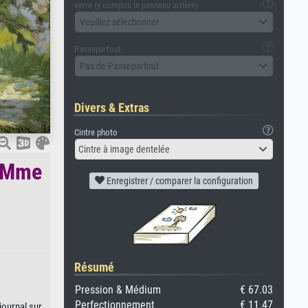
verre (y compris le panneau arrière)
Veuillez sélectionner
Passepartout
Pas de Passepartout
Divers & Extras
Cintre photo
Cintre à image dentelée
e Mme
Enregistrer / comparer la configuration
Résumé
Pression & Médium
€ 67.03
Perfectionnement
€ 11.47
journal sur