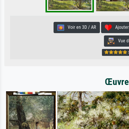
Voir en 3D / AR
Ajouter 
Vue de 
5
Œuvres