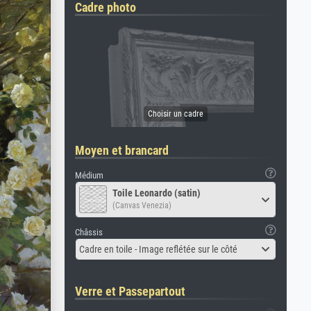
Cadre photo
Moyen et brancard
Médium
Toile Leonardo (satin)
(Canvas Venezia)
Châssis
Cadre en toile - Image reflétée sur le côté
Verre et Passepartout