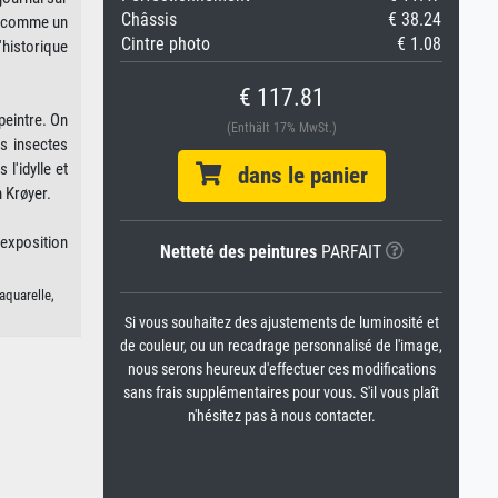
Châssis
€ 38.24
i, comme un
Cintre photo
€ 1.08
'historique
€ 117.81
peintre. On
(Enthält 17% MwSt.)
es insectes
l'idylle et
dans le panier
n Krøyer.
 exposition
Netteté des peintures
PARFAIT
aquarelle,
Si vous souhaitez des ajustements de luminosité et
de couleur, ou un recadrage personnalisé de l'image,
nous serons heureux d'effectuer ces modifications
sans frais supplémentaires pour vous. S'il vous plaît
n'hésitez pas à nous contacter.