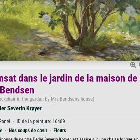
ansat dans le jardin de la maison d
Bendsen
deckchair in the garden by Mrs Bendsens house)
er Severin Krøyer
Panel · ID de la peinture: 16489
me
·
Nos coups de cœur
·
Fleurs
épouse du peintre Peder Severin Krøyer, est assise sur une chaise longue, un 