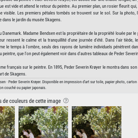
 est vide et attend le retour du peintre. Au premier plan, un rosier fleurit qu
 visible. Les premiers pétales tombés se trouvent sur le sol. Sur la photo, l
e dans le jardin du musée Skagens.
u Danemark. Madame Bendsen est la propriétaire de la propriété louée par le 
r ressent le calme et la tranquillité d'une journée d'été. Dans l'air tiède, l
 le temps à l'ombre, seuls des rayons de lumière individuels pénètrent dans 
 du peintre, que l'on peut également voir dans d'autres tableaux de Peder Severi
isme français sur le peintre. En 1895, Peder Severin Krøyer le montra dans son
art de Skagens.
n · Peder Severin Krøyer. Disponible en impression d'art sur toile, papier photo, carton 
on couché ou papier japonais.
ns de couleurs de cette image