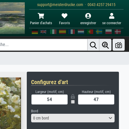
support@meisterdrucke.com · 0043 4257 29415
Panier d'achats
Favoris
enregistrer
se connecter
Configurez d'art
Largeur (motif, cm)
Hauteur (motif, cm)
Bord
0 cm bord