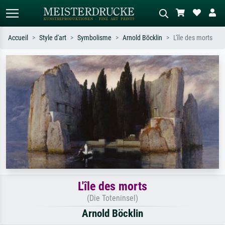
Accueil
Style d'art
Symbolisme
Arnold Böcklin
L'île des morts
Recherche standard
Recherche d'images IA
Recherchez par artiste, titre ou style –
Décrivez la scène – ex. prairie verte,
ex. Monet, Nuit étoilée,
abstrait avec beaucoup de rouge,
impressionnisme, vague de Hokusai,
tableau sombre, nu debout près d'un
nu.
arbre.
L'île des morts
(Die Toteninsel)
Arnold Böcklin