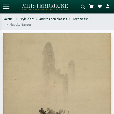
Accueil
Style d'art
Artistes non classés
Toyo Sesshu
Haboku-Sansui
Recherche standard
Recherche d'images IA
Recherchez par artiste, titre ou style –
Décrivez la scène – ex. prairie verte,
ex. Monet, Nuit étoilée,
abstrait avec beaucoup de rouge,
impressionnisme, vague de Hokusai,
tableau sombre, nu debout près d'un
nu.
arbre.