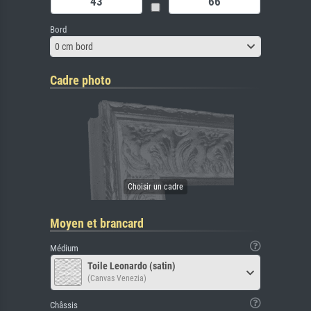
Bord
0 cm bord
Cadre photo
Moyen et brancard
Médium
Toile Leonardo (satin)
(Canvas Venezia)
Châssis