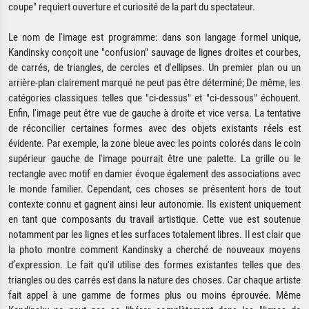
coupe" requiert ouverture et curiosité de la part du spectateur.
Le nom de l'image est programme: dans son langage formel unique,
Kandinsky conçoit une "confusion" sauvage de lignes droites et courbes,
de carrés, de triangles, de cercles et d'ellipses. Un premier plan ou un
arrière-plan clairement marqué ne peut pas être déterminé; De même, les
catégories classiques telles que "ci-dessus" et "ci-dessous" échouent.
Enfin, l'image peut être vue de gauche à droite et vice versa. La tentative
de réconcilier certaines formes avec des objets existants réels est
évidente. Par exemple, la zone bleue avec les points colorés dans le coin
supérieur gauche de l'image pourrait être une palette. La grille ou le
rectangle avec motif en damier évoque également des associations avec
le monde familier. Cependant, ces choses se présentent hors de tout
contexte connu et gagnent ainsi leur autonomie. Ils existent uniquement
en tant que composants du travail artistique. Cette vue est soutenue
notamment par les lignes et les surfaces totalement libres. Il est clair que
la photo montre comment Kandinsky a cherché de nouveaux moyens
d’expression. Le fait qu'il utilise des formes existantes telles que des
triangles ou des carrés est dans la nature des choses. Car chaque artiste
fait appel à une gamme de formes plus ou moins éprouvée. Même