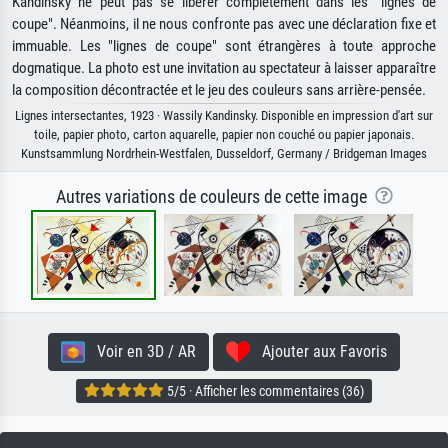
Kandinsky ne peut pas se libérer complètement dans les "lignes de
coupe". Néanmoins, il ne nous confronte pas avec une déclaration fixe et
immuable. Les "lignes de coupe" sont étrangères à toute approche
dogmatique. La photo est une invitation au spectateur à laisser apparaître
la composition décontractée et le jeu des couleurs sans arrière-pensée.
Lignes intersectantes, 1923 · Wassily Kandinsky. Disponible en impression d'art sur
toile, papier photo, carton aquarelle, papier non couché ou papier japonais.
Kunstsammlung Nordrhein-Westfalen, Dusseldorf, Germany / Bridgeman Images
Autres variations de couleurs de cette image
Voir en 3D / AR
Ajouter aux Favoris
5/5 · Afficher les commentaires (36)