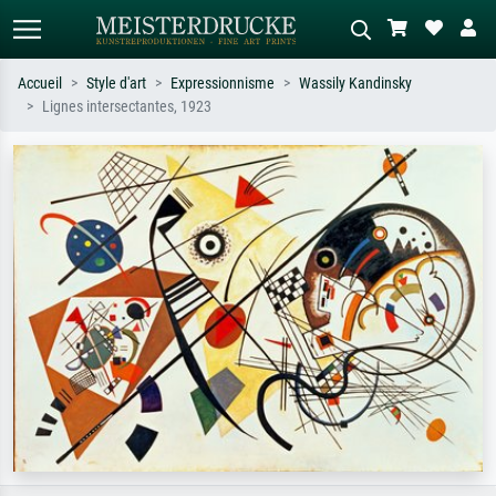
Accueil
Style d'art
Expressionnisme
Wassily Kandinsky
Lignes intersectantes, 1923
Recherche standard
Recherche d'images IA
Recherchez par artiste, titre ou style –
Décrivez la scène – ex. prairie verte,
ex. Monet, Nuit étoilée,
abstrait avec beaucoup de rouge,
impressionnisme, vague de Hokusai,
tableau sombre, nu debout près d'un
nu.
arbre.