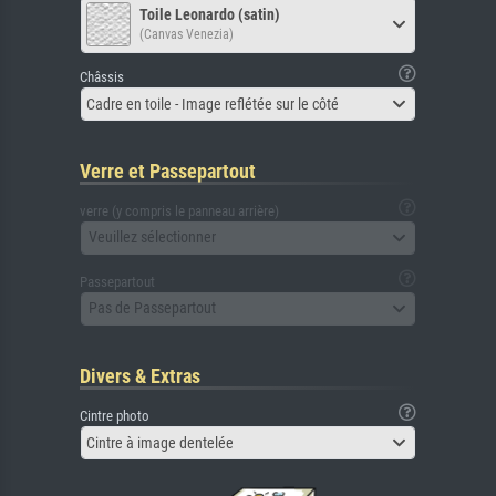
Toile Leonardo (satin)
(Canvas Venezia)
Châssis
Cadre en toile - Image reflétée sur le côté
Verre et Passepartout
verre (y compris le panneau arrière)
Veuillez sélectionner
Passepartout
Pas de Passepartout
Divers & Extras
Cintre photo
Cintre à image dentelée