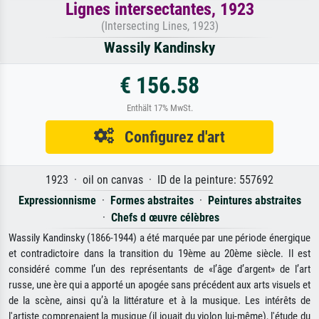
Lignes intersectantes, 1923
(Intersecting Lines, 1923)
Wassily Kandinsky
€ 156.58
Enthält 17% MwSt.
Configurez d'art
1923 · oil on canvas · ID de la peinture: 557692
Expressionnisme
·
Formes abstraites
·
Peintures abstraites
·
Chefs d œuvre célèbres
Wassily Kandinsky (1866-1944) a été marquée par une période énergique
et contradictoire dans la transition du 19ème au 20ème siècle. Il est
considéré comme l’un des représentants de «l’âge d’argent» de l’art
russe, une ère qui a apporté un apogée sans précédent aux arts visuels et
de la scène, ainsi qu’à la littérature et à la musique. Les intérêts de
l'artiste comprenaient la musique (il jouait du violon lui-même), l'étude du