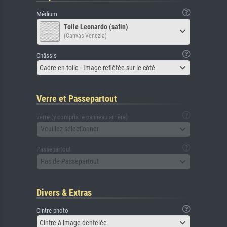
Médium
Toile Leonardo (satin)
(Canvas Venezia)
Châssis
Cadre en toile - Image reflétée sur le côté
Verre et Passepartout
verre (y compris le panneau arrière)
Veuillez sélectionner
Passepartout
Pas de Passepartout
Divers & Extras
Cintre photo
Cintre à image dentelée