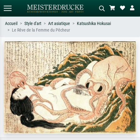
Accueil
Style d'art
Art asiatique
Katsushika Hokusai
Le Rêve de la Femme du Pêcheur
Recherche standard
Recherche d'images IA
Recherchez par artiste, titre ou style –
Décrivez la scène – ex. prairie verte,
ex. Monet, Nuit étoilée,
abstrait avec beaucoup de rouge,
impressionnisme, vague de Hokusai,
tableau sombre, nu debout près d'un
nu.
arbre.