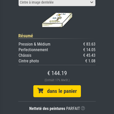
Cintre à image dentelée
Résumé
Pression & Médium
€ 83.63
Perfectionnement
€ 14.05
Châssis
€ 45.43
Cintre photo
€ 1.08
€ 144.19
(Enthält 17% MwSt.)
dans le panier
Netteté des peintures
PARFAIT