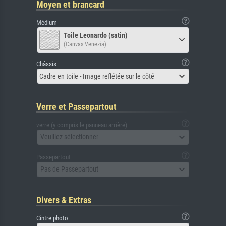
Moyen et brancard
Médium
Toile Leonardo (satin)
(Canvas Venezia)
Châssis
Cadre en toile - Image reflétée sur le côté
Verre et Passepartout
verre (y compris le panneau arrière)
Veuillez sélectionner
Passepartout
Pas de Passepartout
Divers & Extras
Cintre photo