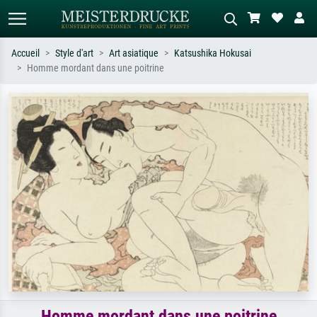
Accueil
Style d'art
Art asiatique
Katsushika Hokusai
Homme mordant dans une poitrine
Recherche standard
Recherche d'images IA
Recherchez par artiste, titre ou style –
Décrivez la scène – ex. prairie verte,
ex. Monet, Nuit étoilée,
abstrait avec beaucoup de rouge,
impressionnisme, vague de Hokusai,
tableau sombre, nu debout près d'un
nu.
arbre.
Homme mordant dans une poitrine