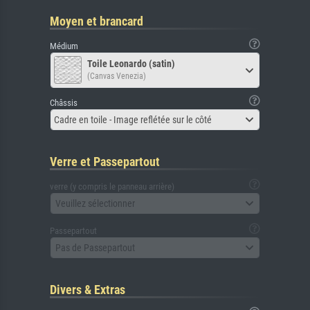
Moyen et brancard
Médium
Toile Leonardo (satin)
(Canvas Venezia)
Châssis
Cadre en toile - Image reflétée sur le côté
Verre et Passepartout
verre (y compris le panneau arrière)
Veuillez sélectionner
Passepartout
Pas de Passepartout
Divers & Extras