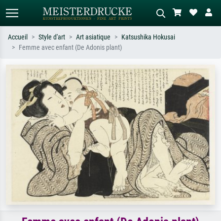
Accueil
Style d'art
Art asiatique
Katsushika Hokusai
Femme avec enfant (De Adonis plant)
Recherche standard
Recherche d'images IA
Recherchez par artiste, titre ou style –
Décrivez la scène – ex. prairie verte,
ex. Monet, Nuit étoilée,
abstrait avec beaucoup de rouge,
impressionnisme, vague de Hokusai,
tableau sombre, nu debout près d'un
nu.
arbre.