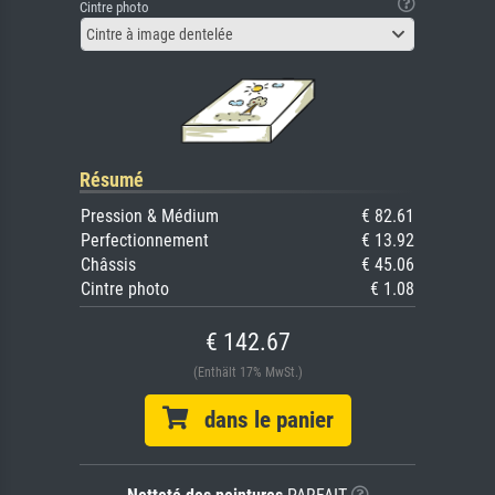
Cintre photo
Cintre à image dentelée
Résumé
Pression & Médium
€ 82.61
Perfectionnement
€ 13.92
Châssis
€ 45.06
Cintre photo
€ 1.08
€ 142.67
(Enthält 17% MwSt.)
dans le panier