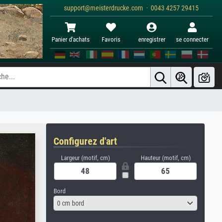
support@meisterdrucke.com · 0043 4257 29415
Panier d'achats
Favoris
enregistrer
se connecter
Configurez d'art
Largeur (motif, cm)
Hauteur (motif, cm)
Bord
0 cm bord