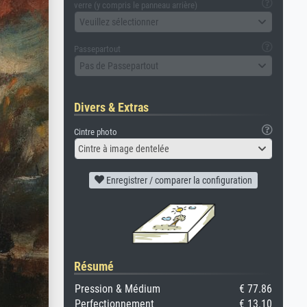
verre (y compris le panneau arrière)
Veuillez sélectionner
Passepartout
Pas de Passepartout
Divers & Extras
Cintre photo
Cintre à image dentelée
Enregistrer / comparer la configuration
Résumé
Pression & Médium
€ 77.86
Perfectionnement
€ 13.10