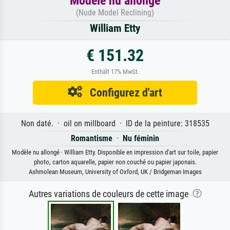
Modèle nu allongé
(Nude Model Reclining)
William Etty
€ 151.32
Enthält 17% MwSt.
Configurez d'art
Non daté. · oil on millboard · ID de la peinture: 318535
Romantisme
·
Nu féminin
Modèle nu allongé · William Etty. Disponible en impression d'art sur toile, papier
photo, carton aquarelle, papier non couché ou papier japonais.
Ashmolean Museum, University of Oxford, UK / Bridgeman Images
Autres variations de couleurs de cette image