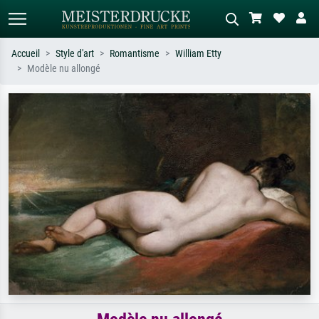
Accueil
Style d'art
Romantisme
William Etty
Modèle nu allongé
Recherche standard
Recherche d'images IA
Recherchez par artiste, titre ou style –
Décrivez la scène – ex. prairie verte,
ex. Monet, Nuit étoilée,
abstrait avec beaucoup de rouge,
impressionnisme, vague de Hokusai,
tableau sombre, nu debout près d'un
nu.
arbre.