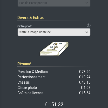
Pas de Passepartout
Divers & Extras
Cintre photo
Cintre à image dentelée
Résumé
Pression & Médium
€ 78.20
Perfectionnement
€ 13.24
Châssis
€ 43.15
Cintre photo
€ 1.08
Coûts de licence
€ 15.64
€ 151.32