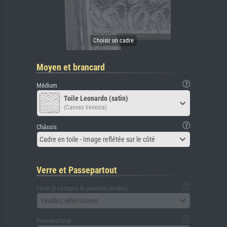
Moyen et brancard
Médium
Toile Leonardo (satin)
(Canvas Venezia)
Châssis
Cadre en toile - Image reflétée sur le côté
Verre et Passepartout
verre (y compris le panneau arrière)
Veuillez sélectionner
Passepartout