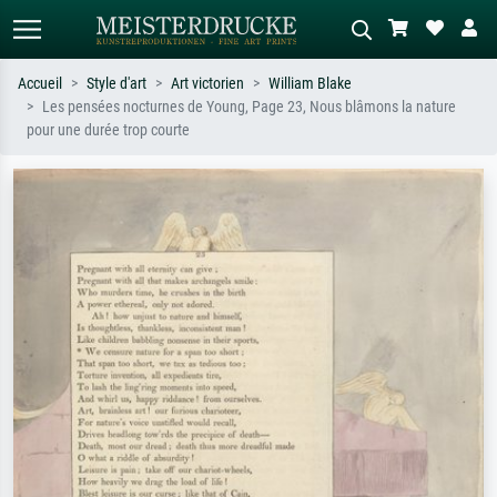
Accueil
Style d'art
Art victorien
William Blake
Les pensées nocturnes de Young, Page 23, Nous blâmons la nature
Recherche standard
Recherche d'images IA
pour une durée trop courte
Recherchez par artiste, titre ou style –
Décrivez la scène – ex. prairie verte,
ex. Monet, Nuit étoilée,
abstrait avec beaucoup de rouge,
impressionnisme, vague de Hokusai,
tableau sombre, nu debout près d'un
nu.
arbre.