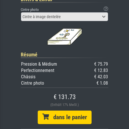
Cintre photo
Cintre à image dentelée
Résumé
Pression & Médium
€ 75.79
Perfectionnement
€ 12.83
Châssis
€ 42.03
Cintre photo
€ 1.08
€ 131.73
(Enthält 17% MwSt.)
dans le panier