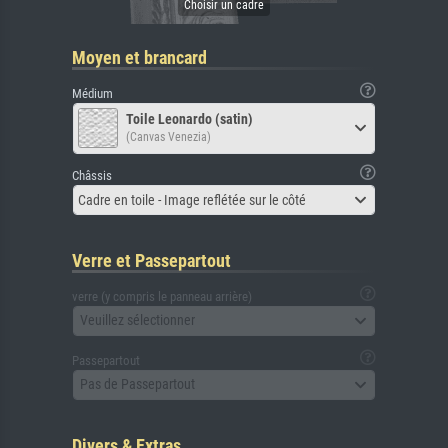
Moyen et brancard
Médium
Toile Leonardo (satin)
(Canvas Venezia)
Châssis
Cadre en toile - Image reflétée sur le côté
Verre et Passepartout
verre (y compris le panneau arrière)
Veuillez sélectionner
Passepartout
Pas de Passepartout
Divers & Extras