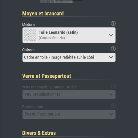
Moyen et brancard
Médium
Toile Leonardo (satin)
(Canvas Venezia)
Châssis
Cadre en toile - Image reflétée sur le côté
Verre et Passepartout
verre (y compris le panneau arrière)
Veuillez sélectionner
Passepartout
Pas de Passepartout
Divers & Extras