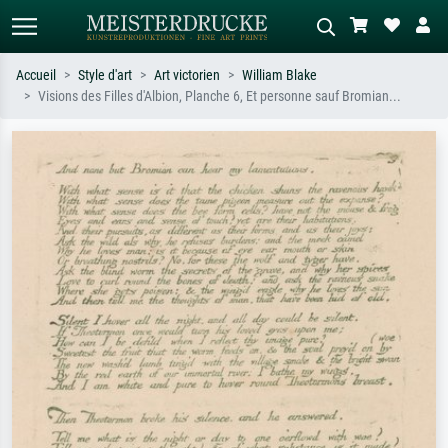
Accueil
Style d'art
Art victorien
William Blake
Visions des Filles d'Albion, Planche 6, Et personne sauf Bromian...
Recherche standard
Recherche d'images IA
Recherchez par artiste, titre ou style –
Décrivez la scène – ex. prairie verte,
ex. Monet, Nuit étoilée,
abstrait avec beaucoup de rouge,
impressionnisme, vague de Hokusai,
tableau sombre, nu debout près d'un
nu.
arbre.