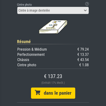
Cintre photo
Cintre à image dentelée
Résumé
Pression & Médium
€ 79.24
Perfectionnement
€ 13.37
Châssis
€ 43.54
Cintre photo
€ 1.08
€ 137.23
(Enthält 17% MwSt.)
dans le panier