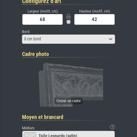
Configurez d'art
Largeur (motif, cm)
Hauteur (motif, cm)
Bord
0 cm bord
Cadre photo
Moyen et brancard
Médium
Toile Leonardo (satin)