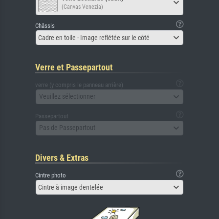
(Canvas Venezia)
Châssis
Cadre en toile - Image reflétée sur le côté
Verre et Passepartout
verre (y compris le panneau arrière)
Veuillez sélectionner
Passepartout
Pas de Passepartout
Divers & Extras
Cintre photo
Cintre à image dentelée