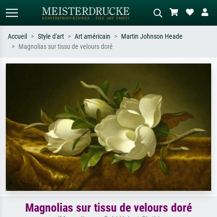
Accueil
Style d'art
Art américain
Martin Johnson Heade
Magnolias sur tissu de velours doré
Recherche standard
Recherche d'images IA
Recherchez par artiste, titre ou style –
Décrivez la scène – ex. prairie verte,
ex. Monet, Nuit étoilée,
abstrait avec beaucoup de rouge,
impressionnisme, vague de Hokusai,
tableau sombre, nu debout près d'un
nu.
arbre.
Magnolias sur tissu de velours doré