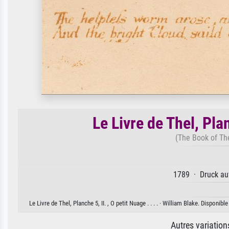
Le Livre de Thel, Planc
(The Book of Thel,
1789 · Druck auf
Le Livre de Thel, Planche 5, II. , O petit Nuage . . . . · William Blake. Disponi
Autres variatio