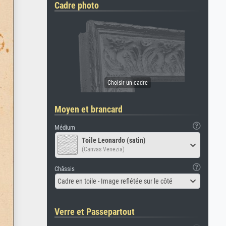
Cadre photo
Moyen et brancard
Médium
Toile Leonardo (satin)
(Canvas Venezia)
Châssis
Cadre en toile - Image reflétée sur le côté
Verre et Passepartout