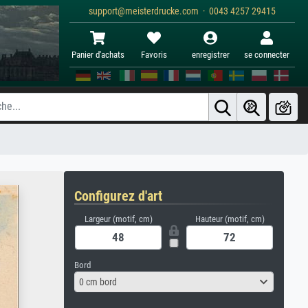
support@meisterdrucke.com · 0043 4257 29415
Panier d'achats
Favoris
enregistrer
se connecter
Configurez d'art
Largeur (motif, cm)
Hauteur (motif, cm)
Bord
0 cm bord