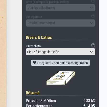
verre (y compris le panneau arrière)
Veuillez sélectionner
Passepartout
Pas de Passepartout
Divers & Extras
Cintre photo
Cintre à image dentelée
Enregistrer / comparer la configuration
Résumé
Pression & Médium
€ 83.63
Perfectionnement
€ 14.05