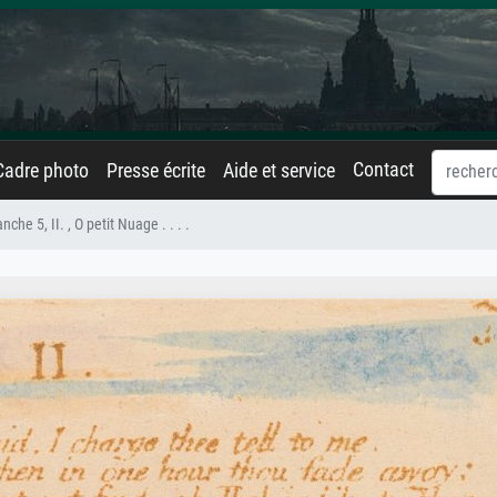
Contact
Cadre photo
Presse écrite
Aide et service
nche 5, II. , O petit Nuage . . . .