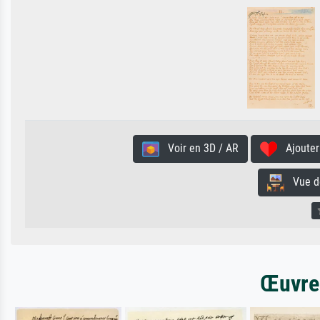
Voir en 3D / AR
Ajouter 
Vue de 
Œuvres