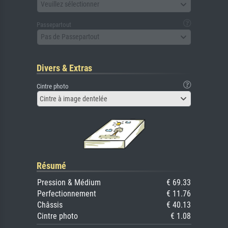
Veuillez sélectionner
Passepartout
Pas de Passepartout
Divers & Extras
Cintre photo
Cintre à image dentelée
Résumé
Pression & Médium
€ 69.33
Perfectionnement
€ 11.76
Châssis
€ 40.13
Cintre photo
€ 1.08