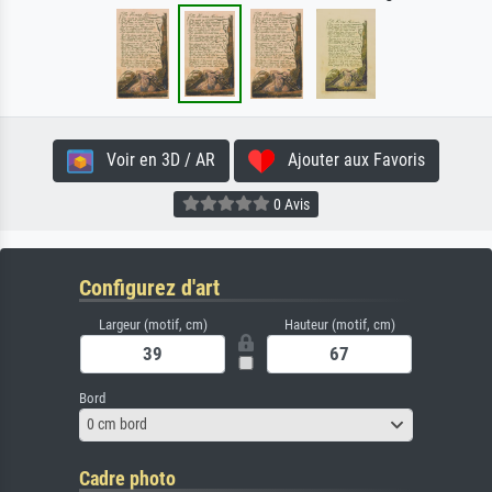
Voir en 3D / AR
Ajouter aux Favoris
0 Avis
Configurez d'art
Largeur (motif, cm)
Hauteur (motif, cm)
Bord
0 cm bord
Cadre photo