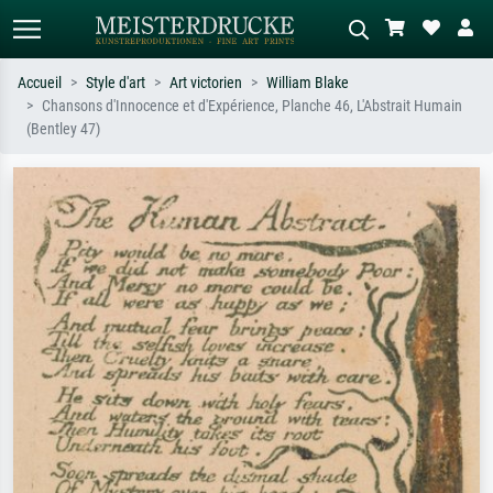
Accueil
Style d'art
Art victorien
William Blake
Chansons d'Innocence et d'Expérience, Planche 46, L'Abstrait Humain
Recherche standard
Recherche d'images IA
(Bentley 47)
Recherchez par artiste, titre ou style –
Décrivez la scène – ex. prairie verte,
ex. Monet, Nuit étoilée,
abstrait avec beaucoup de rouge,
impressionnisme, vague de Hokusai,
tableau sombre, nu debout près d'un
nu.
arbre.