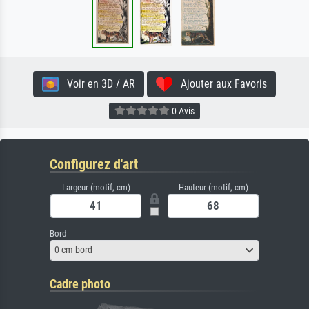
Voir en 3D / AR
Ajouter aux Favoris
0 Avis
Configurez d'art
Largeur (motif, cm)
Hauteur (motif, cm)
Bord
0 cm bord
Cadre photo