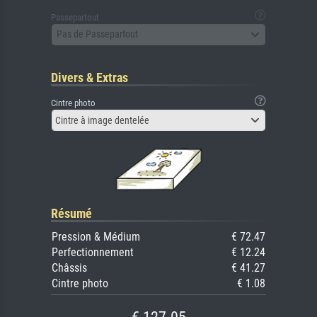
Passepartout
Pas de Passepartout
Divers & Extras
Cintre photo
Cintre à image dentelée
Résumé
Pression & Médium
€ 72.47
Perfectionnement
€ 12.24
Châssis
€ 41.27
Cintre photo
€ 1.08
€ 127.05