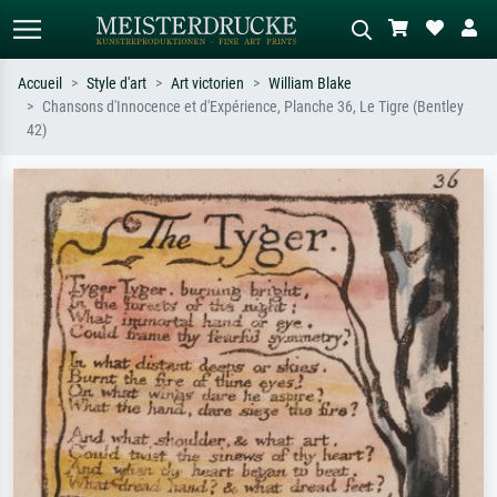
Accueil
Style d'art
Art victorien
William Blake
Chansons d'Innocence et d'Expérience, Planche 36, Le Tigre (Bentley
Recherche standard
Recherche d'images IA
42)
Recherchez par artiste, titre ou style –
Décrivez la scène – ex. prairie verte,
ex. Monet, Nuit étoilée,
abstrait avec beaucoup de rouge,
impressionnisme, vague de Hokusai,
tableau sombre, nu debout près d'un
nu.
arbre.