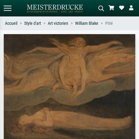
Accueil
Style d'art
Art victorien
William Blake
Pitié
Recherche standard
Recherche d'images IA
Recherchez par artiste, titre ou style –
Décrivez la scène – ex. prairie verte,
ex. Monet, Nuit étoilée,
abstrait avec beaucoup de rouge,
impressionnisme, vague de Hokusai,
tableau sombre, nu debout près d'un
nu.
arbre.