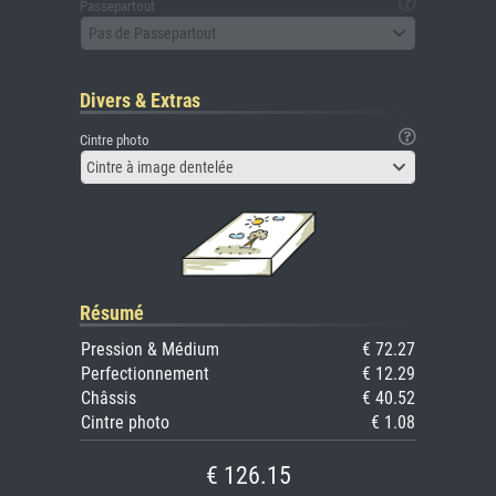
Passepartout
Pas de Passepartout
Divers & Extras
Cintre photo
Cintre à image dentelée
Résumé
Pression & Médium
€ 72.27
Perfectionnement
€ 12.29
Châssis
€ 40.52
Cintre photo
€ 1.08
€ 126.15