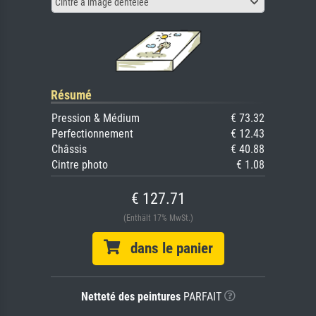
Cintre à image dentelée
Résumé
Pression & Médium
€ 73.32
Perfectionnement
€ 12.43
Châssis
€ 40.88
Cintre photo
€ 1.08
€ 127.71
(Enthält 17% MwSt.)
dans le panier
Netteté des peintures
PARFAIT