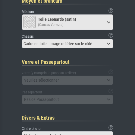
Moyen et brancard
Médium
Toile Leonardo (satin)
(Canvas Venezia)
Châssis
Cadre en toile - Image reflétée sur le côté
Verre et Passepartout
verre (y compris le panneau arrière)
Veuillez sélectionner
Passepartout
Pas de Passepartout
Divers & Extras
Cintre photo