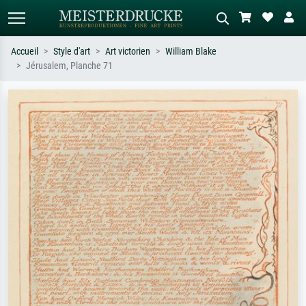
Accueil
Style d'art
Art victorien
William Blake
Jérusalem, Planche 71
Recherche standard
Recherche d'images IA
Recherchez par artiste, titre ou style –
Décrivez la scène – ex. prairie verte,
ex. Monet, Nuit étoilée,
abstrait avec beaucoup de rouge,
impressionnisme, vague de Hokusai,
tableau sombre, nu debout près d'un
nu.
arbre.