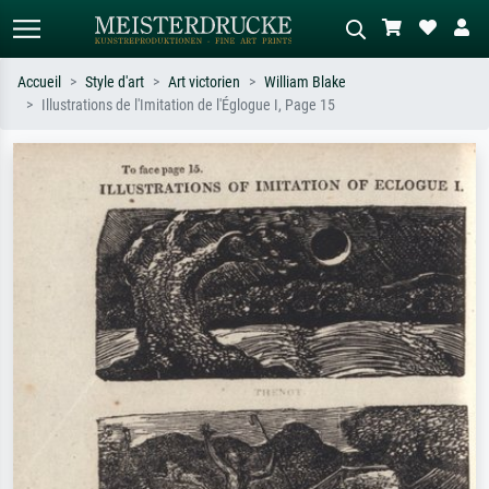
Accueil
Style d'art
Art victorien
William Blake
Illustrations de l'Imitation de l'Églogue I, Page 15
Recherche standard
Recherche d'images IA
Recherchez par artiste, titre ou style –
Décrivez la scène – ex. prairie verte,
ex. Monet, Nuit étoilée,
abstrait avec beaucoup de rouge,
impressionnisme, vague de Hokusai,
tableau sombre, nu debout près d'un
nu.
arbre.