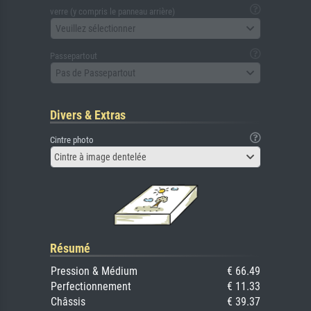
verre (y compris le panneau arrière)
Veuillez sélectionner
Passepartout
Pas de Passepartout
Divers & Extras
Cintre photo
Cintre à image dentelée
Résumé
Pression & Médium
€ 66.49
Perfectionnement
€ 11.33
Châssis
€ 39.37