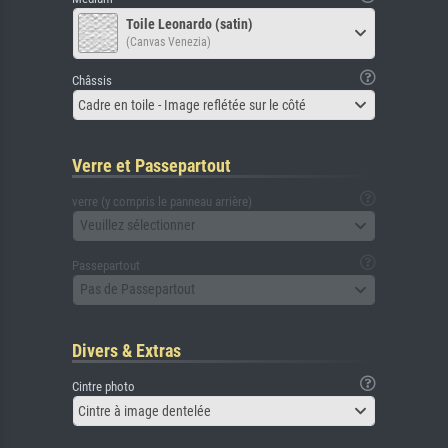
Toile Leonardo (satin)
(Canvas Venezia)
Châssis
Cadre en toile - Image reflétée sur le côté
Verre et Passepartout
verre (y compris le panneau arrière)
Veuillez sélectionner
Passepartout
Pas de Passepartout
Divers & Extras
Cintre photo
Cintre à image dentelée