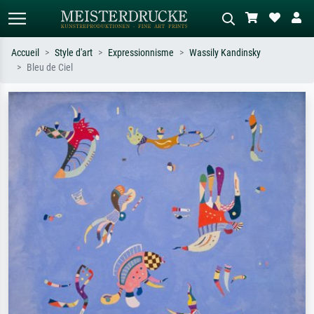
Accueil
Style d'art
Expressionnisme
Wassily Kandinsky
Bleu de Ciel
Recherche standard
Recherche d'images IA
Recherchez par artiste, titre ou style –
Décrivez la scène – ex. prairie verte,
ex. Monet, Nuit étoilée,
abstrait avec beaucoup de rouge,
impressionnisme, vague de Hokusai,
tableau sombre, nu debout près d'un
nu.
arbre.