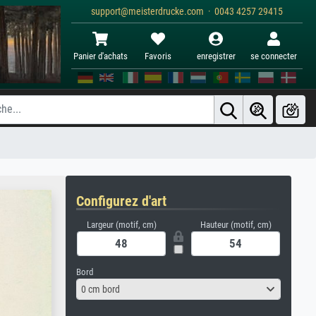
support@meisterdrucke.com · 0043 4257 29415
Panier d'achats
Favoris
enregistrer
se connecter
Configurez d'art
Largeur (motif, cm)
Hauteur (motif, cm)
Bord
0 cm bord