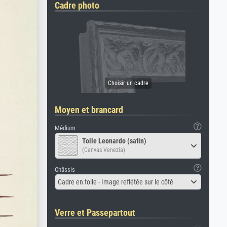
Cadre photo
Moyen et brancard
Médium
Toile Leonardo (satin)
(Canvas Venezia)
Châssis
Cadre en toile - Image reflétée sur le côté
Verre et Passepartout