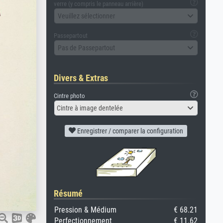
verre (y compris le panneau arrière)
Veuillez sélectionner
Passepartout
Pas de Passepartout
Divers & Extras
Cintre photo
Cintre à image dentelée
Enregistrer / comparer la configuration
Résumé
Pression & Médium
€ 68.21
Perfectionnement
€ 11.62