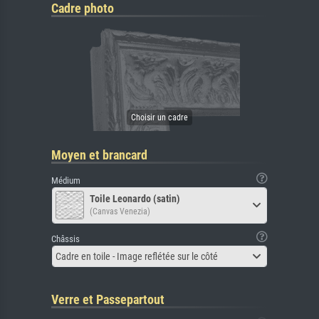
Cadre photo
Moyen et brancard
Médium
Toile Leonardo (satin)
(Canvas Venezia)
Châssis
Cadre en toile - Image reflétée sur le côté
Verre et Passepartout