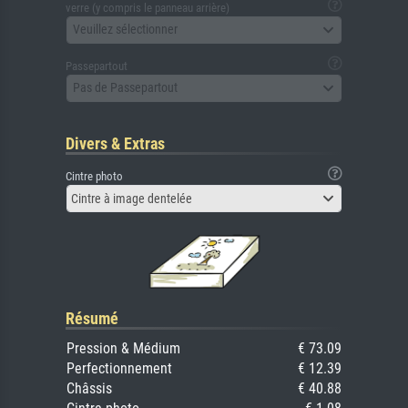
verre (y compris le panneau arrière)
Veuillez sélectionner
Passepartout
Pas de Passepartout
Divers & Extras
Cintre photo
Cintre à image dentelée
Résumé
Pression & Médium
€ 73.09
Perfectionnement
€ 12.39
Châssis
€ 40.88