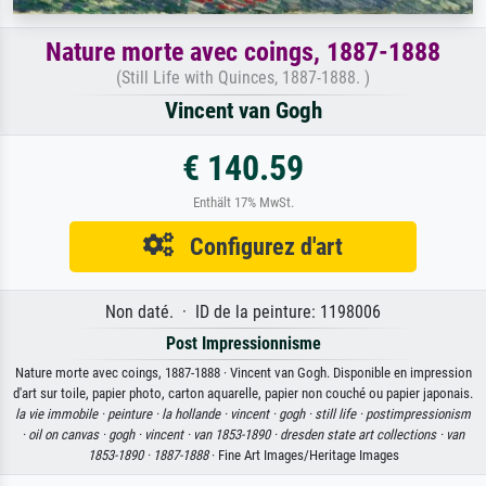
Nature morte avec coings, 1887-1888
(Still Life with Quinces, 1887-1888. )
Vincent van Gogh
€ 140.59
Enthält 17% MwSt.
Configurez d'art
Non daté. · ID de la peinture: 1198006
Post Impressionnisme
Nature morte avec coings, 1887-1888 · Vincent van Gogh. Disponible en impression
d'art sur toile, papier photo, carton aquarelle, papier non couché ou papier japonais.
la vie immobile ·
peinture ·
la hollande ·
vincent ·
gogh ·
still life ·
postimpressionism
·
oil on canvas ·
gogh ·
vincent ·
van 1853-1890 ·
dresden state art collections ·
van
1853-1890 ·
1887-1888
· Fine Art Images/Heritage Images