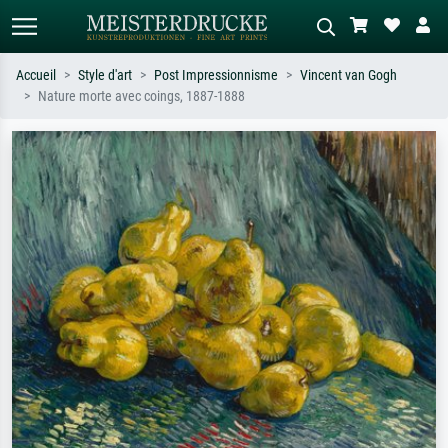
Accueil
Style d'art
Post Impressionnisme
Vincent van Gogh
Nature morte avec coings, 1887-1888
Recherche standard
Recherche d'images IA
Recherchez par artiste, titre ou style –
Décrivez la scène – ex. prairie verte,
ex. Monet, Nuit étoilée,
abstrait avec beaucoup de rouge,
impressionnisme, vague de Hokusai,
tableau sombre, nu debout près d'un
nu.
arbre.