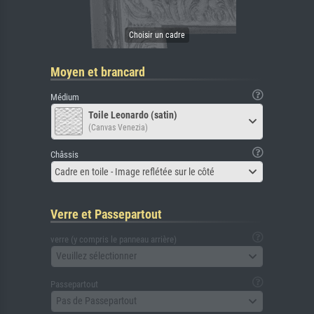
Moyen et brancard
Médium
Toile Leonardo (satin)
(Canvas Venezia)
Châssis
Cadre en toile - Image reflétée sur le côté
Verre et Passepartout
verre (y compris le panneau arrière)
Veuillez sélectionner
Passepartout
Pas de Passepartout