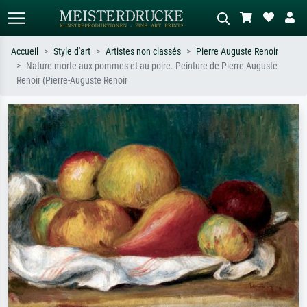
Accueil
Style d'art
Artistes non classés
Pierre Auguste Renoir
Nature morte aux pommes et au poire. Peinture de Pierre Auguste
Recherche standard
Recherche d'images IA
Renoir (Pierre-Auguste Renoir
Recherchez par artiste, titre ou style –
Décrivez la scène – ex. prairie verte,
ex. Monet, Nuit étoilée,
abstrait avec beaucoup de rouge,
impressionnisme, vague de Hokusai,
tableau sombre, nu debout près d'un
nu.
arbre.