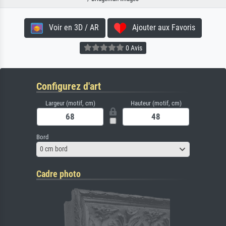
Voir en 3D / AR
Ajouter aux Favoris
0 Avis
Configurez d'art
Largeur (motif, cm)
Hauteur (motif, cm)
Bord
0 cm bord
Cadre photo