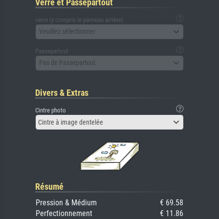
Verre et Passepartout
verre (y compris le panneau arrière)
Veuillez sélectionner
Passepartout
Pas de Passepartout
Divers & Extras
Cintre photo
Cintre à image dentelée
Résumé
Pression & Médium
€ 69.58
Perfectionnement
€ 11.86