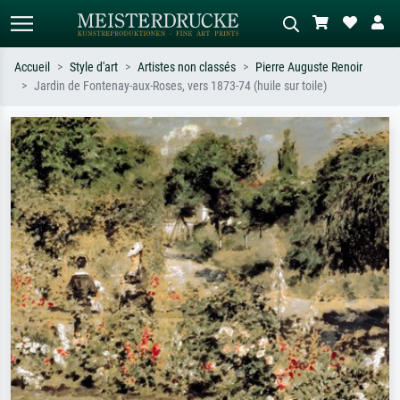
Accueil
Style d'art
Artistes non classés
Pierre Auguste Renoir
Jardin de Fontenay-aux-Roses, vers 1873-74 (huile sur toile)
Recherche standard
Recherche d'images IA
Recherchez par artiste, titre ou style –
Décrivez la scène – ex. prairie verte,
ex. Monet, Nuit étoilée,
abstrait avec beaucoup de rouge,
impressionnisme, vague de Hokusai,
tableau sombre, nu debout près d'un
nu.
arbre.