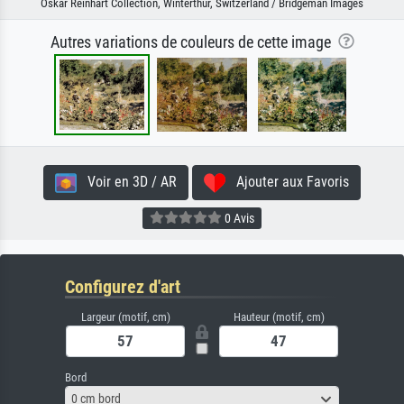
Oskar Reinhart Collection, Winterthur, Switzerland / Bridgeman Images
Autres variations de couleurs de cette image
Voir en 3D / AR
Ajouter aux Favoris
0 Avis
Configurez d'art
Largeur (motif, cm)
Hauteur (motif, cm)
Bord
0 cm bord