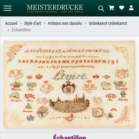
Accueil
Style d'art
Artistes non classés
Unbekannt Unbekannt
Échantillon
Recherche standard
Recherche d'images IA
Recherchez par artiste, titre ou style –
Décrivez la scène – ex. prairie verte,
ex. Monet, Nuit étoilée,
abstrait avec beaucoup de rouge,
impressionnisme, vague de Hokusai,
tableau sombre, nu debout près d'un
nu.
arbre.
Échantillon