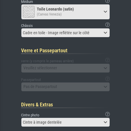
Médium
Toile Leonardo (satin)
(Canvas Venezia)
Châssis
Cadre en toile - Image reflétée sur le côté
Verre et Passepartout
verre (y compris le panneau arrière)
Veuillez sélectionner
Passepartout
Pas de Passepartout
Divers & Extras
Cintre photo
Cintre à image dentelée